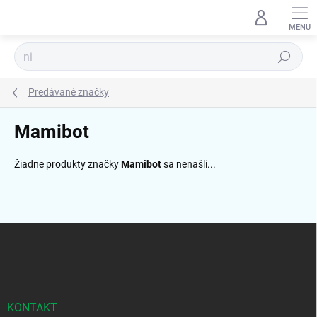
Prejsť
na
obsah
Hľadať
Predávané značky
Mamibot
Žiadne produkty značky
Mamibot
sa nenašli...
Z
á
p
ä
t
i
KONTAKT