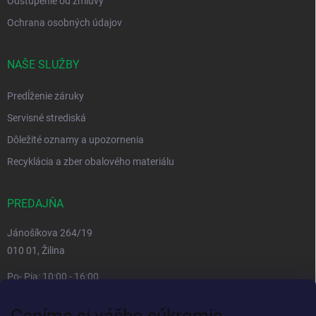
Odstúpenie od zmluvy
Ochrana osobných údajov
NAŠE SLUŽBY
Predĺženie záruky
Servisné strediská
Dôležité oznamy a upozornenia
Recyklácia a zber obalového materiálu
PREDAJŇA
Jánošíkova 264/19
010 01, Žilina
Po- Pia: 10:00 - 16:00
prestávka 12:00 - 13:00
Ceníme si vášho súkromia
So, Ne: zatvorené