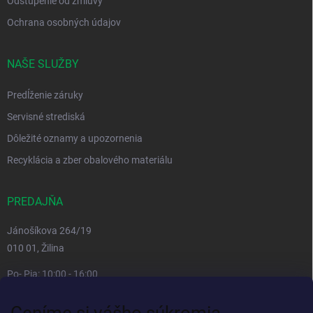
Odstúpenie od zmluvy
Ochrana osobných údajov
NAŠE SLUŽBY
Predĺženie záruky
Servisné strediská
Dôležité oznamy a upozornenia
Recyklácia a zber obalového materiálu
PREDAJŇA
Jánošíkova 264/19
010 01, Žilina
Po- Pia: 10:00 - 16:00
prestávka 12:00 - 13:00
Ceníme si vášho súkromia
So, Ne: zatvorené