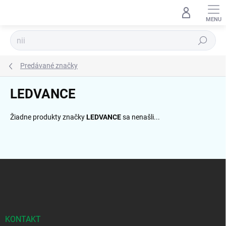
Prejsť
na
obsah
Hľadať
Predávané značky
LEDVANCE
Žiadne produkty značky
LEDVANCE
sa nenašli...
Z
á
p
ä
t
i
KONTAKT