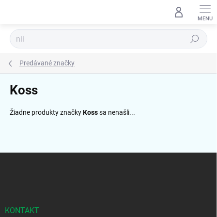
Prejsť
na
obsah
Hľadať
Predávané značky
Koss
Žiadne produkty značky
Koss
sa nenašli...
Z
á
p
ä
t
i
KONTAKT