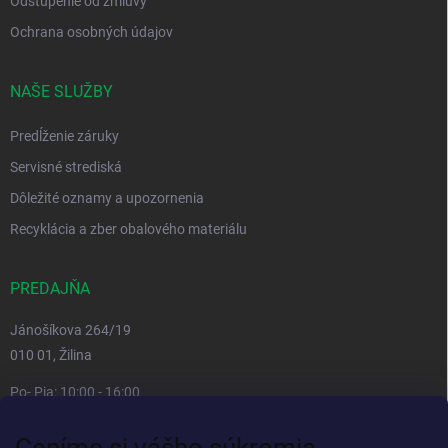
Odstúpenie od zmluvy
Ochrana osobných údajov
NAŠE SLUŽBY
Predĺženie záruky
Servisné strediská
Dôležité oznamy a upozornenia
Recyklácia a zber obalového materiálu
PREDAJŇA
Jánošíkova 264/19
010 01, Žilina
Po- Pia: 10:00 - 16:00
prestávka 12:00 - 13:00
Ceníme si vášho súkromia
So, Ne: zatvorené