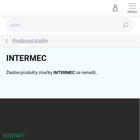
Prejsť
na
obsah
Hľadať
Predávané značky
INTERMEC
Žiadne produkty značky
INTERMEC
sa nenašli...
Z
á
p
ä
t
i
KONTAKT