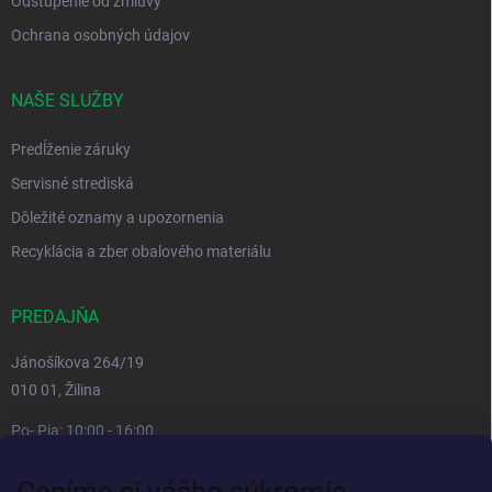
Odstúpenie od zmluvy
Ochrana osobných údajov
NAŠE SLUŽBY
Predĺženie záruky
Servisné strediská
Dôležité oznamy a upozornenia
Recyklácia a zber obalového materiálu
PREDAJŇA
Jánošíkova 264/19
010 01, Žilina
Po- Pia: 10:00 - 16:00
prestávka 12:00 - 13:00
Ceníme si vášho súkromia
So, Ne: zatvorené