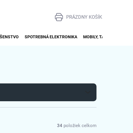
PRÁZDNY KOŠÍK
NÁKUPNÝ
KOŠÍK
UŠENSTVO
SPOTREBNÁ ELEKTRONIKA
MOBILY, TABLETY, SMART
34
položiek celkom