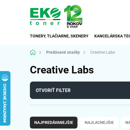
Prejsť
na
obsah
TONERY, TLAČIARNE, SKENERY
KANCELÁRSKA TE
Domov
Predávané značky
Creative Labs
Creative Labs
OTVORIŤ FILTER
R
a
NAJPREDÁVANEJŠIE
NAJLACNEJŠIE
N
d