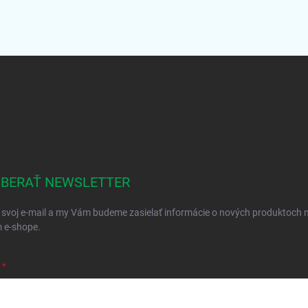
BERAŤ NEWSLETTER
 svoj e-mail a my Vám budeme zasielať informácie o nových produktoch 
 e-shope.