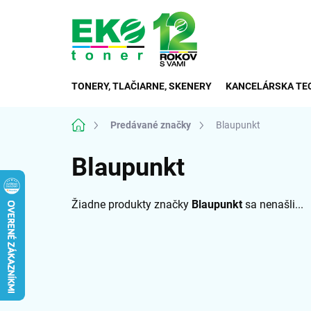
Prejsť
na
obsah
TONERY, TLAČIARNE, SKENERY
KANCELÁRSKA TE
Domov
Predávané značky
Blaupunkt
Blaupunkt
Žiadne produkty značky
Blaupunkt
sa nenašli...