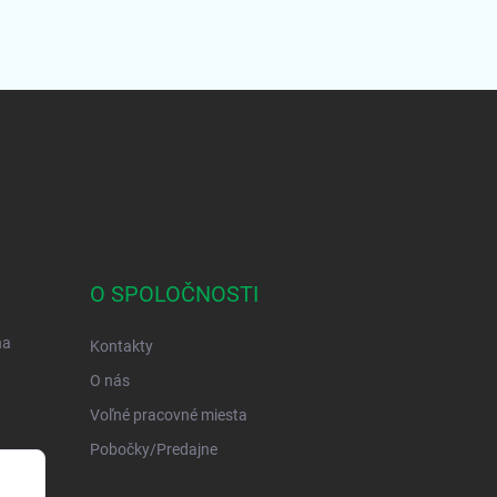
O SPOLOČNOSTI
na
Kontakty
O nás
Voľné pracovné miesta
Pobočky/Predajne