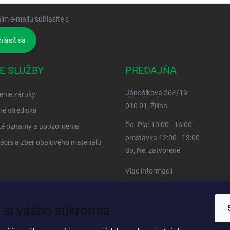
ím e-mailu súhlasíte s
podmienkami ochrany osobných údajov
hlásiť sa
E SLUŽBY
PREDAJŇA
Jánošíkova 264/19
enie záruky
010 01, Žilina
né strediská
Po- Pia: 10:00 - 16:00
té oznamy a upozornenia
prestávka 12:00 - 13:00
ácia a zber obalového materiálu
So, Ne: zatvorené
Viac informacií
 si vášho súkromia