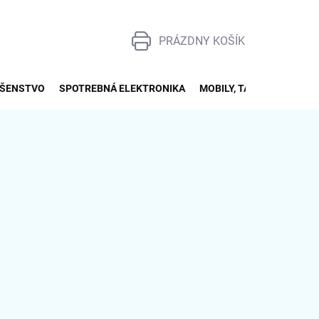
PRÁZDNY KOŠÍK
NÁKUPNÝ
KOŠÍK
UŠENSTVO
SPOTREBNÁ ELEKTRONIKA
MOBILY, TABLETY, SMART