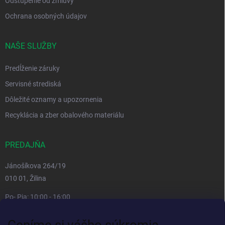
Odstúpenie od zmluvy
Ochrana osobných údajov
NAŠE SLUŽBY
Predĺženie záruky
Servisné strediská
Dôležité oznamy a upozornenia
Recyklácia a zber obalového materiálu
PREDAJŇA
Jánošíkova 264/19
010 01, Žilina
Po- Pia: 10:00 - 16:00
prestávka 12:00 - 13:00
Ceníme si vášho súkromia
So, Ne: zatvorené