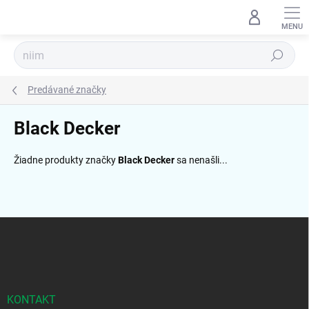
Prejsť
na
obsah
Hľadať
Predávané značky
Black Decker
Žiadne produkty značky
Black Decker
sa nenašli...
Z
á
p
ä
t
i
KONTAKT