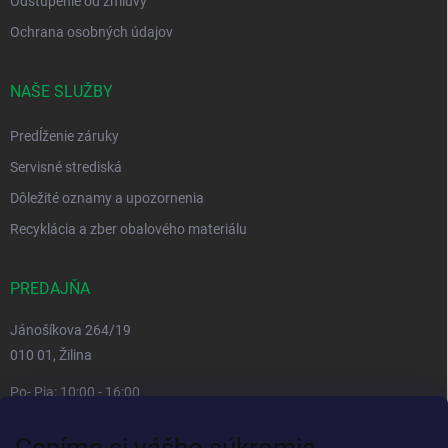
Odstúpenie od zmluvy
Ochrana osobných údajov
NAŠE SLUŽBY
Predĺženie záruky
Servisné strediská
Dôležité oznamy a upozornenia
Recyklácia a zber obalového materiálu
PREDAJŇA
Jánošíkova 264/19
010 01, Žilina
Po- Pia: 10:00 - 16:00
prestávka 12:00 - 13:00
Ceníme si vášho súkromia
So, Ne: zatvorené