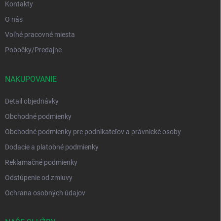
Kontakty
O nás
Voľné pracovné miesta
Pobočky/Predajne
NAKUPOVANIE
Detail objednávky
Obchodné podmienky
Obchodné podmienky pre podnikateľov a právnické osoby
Dodacie a platobné podmienky
Reklamačné podmienky
Odstúpenie od zmluvy
Ochrana osobných údajov