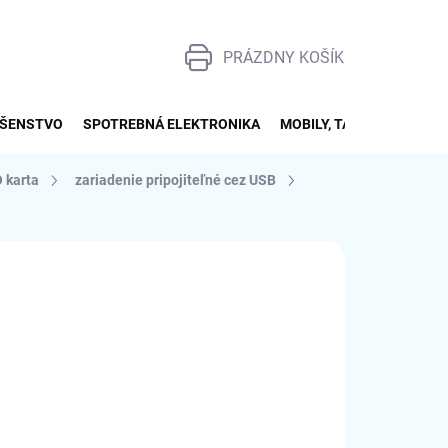
PRÁZDNY KOŠÍK
NÁKUPNÝ
KOŠÍK
UŠENSTVO
SPOTREBNÁ ELEKTRONIKA
MOBILY, TABLETY, SMART
O karta
zariadenie pripojiteľné cez USB
026
MOŽNOSTI DORUČENIA