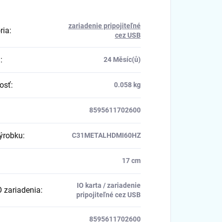
zariadenie pripojiteľné
ria
:
cez USB
a
:
24 Měsíc(ů)
osť
:
0.058 kg
8595611702600
výrobku
:
C31METALHDMI60HZ
17 cm
IO karta / zariadenie
O zariadenia
:
pripojiteľné cez USB
8595611702600