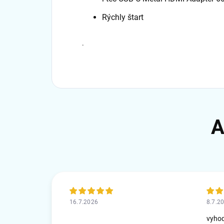
Rýchly štart
.
16.7.2026
8.7.2
vyho