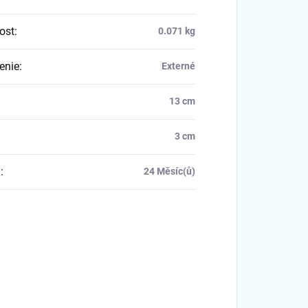
ost
:
0.071 kg
enie
:
Externé
13 cm
3 cm
a
:
24 Měsíc(ů)