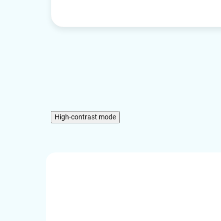
High-contrast mode
:
TB3DUAL4KDP
ČÍSLO VÝROBKU:
C31METALGLAN