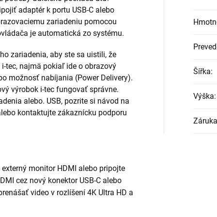
ipojiť adaptér k portu USB-C alebo
zobrazovaciemu zariadeniu pomocou
Hmotn
ovládača je automatická zo systému.
Preved
o zariadenia, aby ste sa uistili, že
-tec, najmä pokiaľ ide o obrazový
Šířka
:
ebo možnosť nabíjania (Power Delivery).
vý výrobok i-tec fungovať správne.
Výška
:
adenia alebo. USB, pozrite si návod na
lebo kontaktujte zákaznícku podporu
Záruk
n externý monitor HDMI alebo pripojte
 HDMI cez nový konektor USB-C alebo
renášať video v rozlíšení 4K Ultra HD a