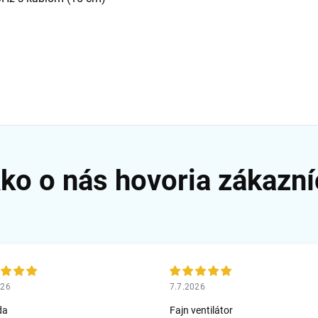
026
7.7.2026
da
Fajn ventilátor