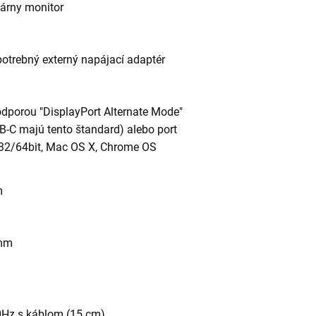
márny monitor
potrebný externý napájací adaptér
odporou "DisplayPort Alternate Mode"
B-C majú tento štandard) alebo port
 32/64bit, Mac OS X, Chrome OS
m
 mm
0Hz s káblom (15 cm)