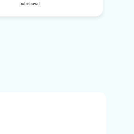
potreboval.
AL25LAN
ČÍSLO VÝROBKU:
C31METALG3HUB