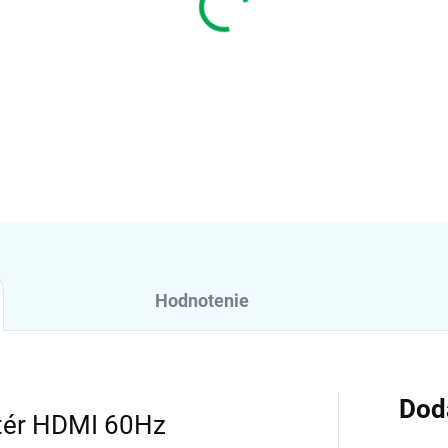
−
+
DETAILNÉ INFORMÁCIE
Hodnotenie
Dod
tér HDMI 60Hz