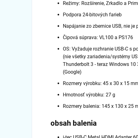
Režimy: Rozšírenie, Zrkadlo a Pri
Podpora 24-bitových farieb
Napájanie zo zbernice USB, nie je 
Čipová súprava: VL100 a PS176
OS: Vyžaduje rozhranie USB-C s p
(nie všetky zariadenia/systémy US
Thunderbolt 3 - teraz Windows 10
(Google)
Rozmery výrobku: 45 x 30 x 15 m
Hmotnosť výrobku: 27 g
Rozmery balenia: 145 x 130 x 25
obsah balenia
i-tec USB-C Metal HDMI Adapter 6