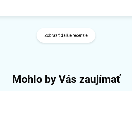
Zobraziť ďalšie recenzie
Mohlo by Vás zaujímať
ČÍSLO VÝROBKU:
U3METALG3HUB
ČÍSLO VÝROBKU:
C31MET