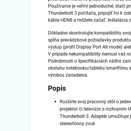
Používanie je veľmi jednoduché, stačí pr
Thunderbolt 3 počítača, pripojiť ho k 
kábla HDMI a môžete začať. Inštalácia 
Dôkladne skontrolujte kompatibilitu svojh
spĺňa prevádzkové požiadavky produktu i
výstup (profil Display Port Alt mode) al
V prípade nekompatibility nemusí váš no
Podrobnosti o špecifikáciách vášho zari
obsluhu notebooku/tabletu/smartfónu a
výrobcu zariadenia.
Popis
Rozšírte svoj pracovný stôl o jede
projektor či televízor s rozhraním
Thunderbolt 3. Adaptér umožňuje p
stereofónny zvuk