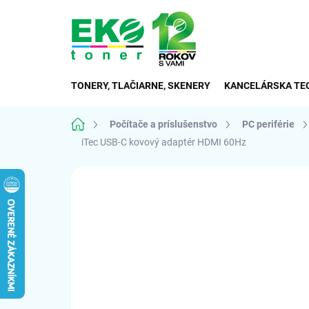
Prejsť
na
obsah
TONERY, TLAČIARNE, SKENERY
KANCELÁRSKA TE
Domov
Počítače a príslušenstvo
PC periférie
iTec USB-C kovový adaptér HDMI 60Hz
Neohodnotené
Podrobnosti hodnote