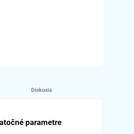
Pridať do košíka
OPÝTAŤ SA
STRÁŽIŤ
Diskusia
atočné parametre