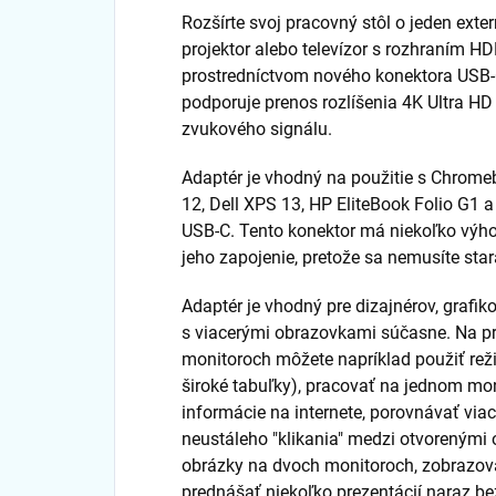
Rozšírte svoj pracovný stôl o jeden exte
projektor alebo televízor s rozhraním H
prostredníctvom nového konektora USB-
podporuje prenos rozlíšenia 4K Ultra H
zvukového signálu.
Adaptér je vhodný na použitie s Chrome
12, Dell XPS 13, HP EliteBook Folio G1 
USB-C. Tento konektor má niekoľko výho
jeho zapojenie, pretože sa nemusíte star
Adaptér je vhodný pre dizajnérov, grafiko
s viacerými obrazovkami súčasne. Na pr
monitoroch môžete napríklad použiť režim
široké tabuľky), pracovať na jednom mo
informácie na internete, porovnávať vi
neustáleho "klikania" medzi otvorenými
obrázky na dvoch monitoroch, zobrazova
prednášať niekoľko prezentácií naraz be