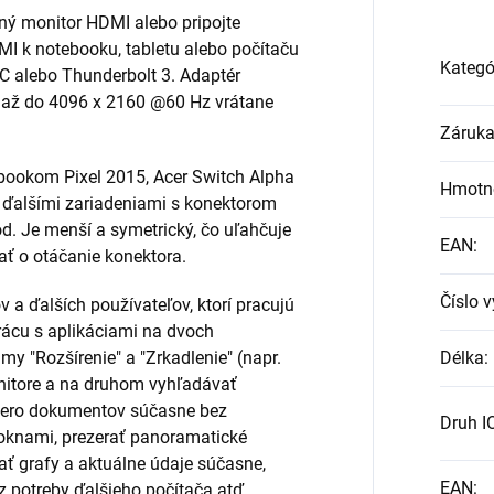
rný monitor HDMI alebo pripojte
DMI k notebooku, tabletu alebo počítaču
Kategó
C alebo Thunderbolt 3. Adaptér
D až do 4096 x 2160 @60 Hz vrátane
Záruk
bookom Pixel 2015, Acer Switch Alpha
Hmotn
a ďalšími zariadeniami s konektorom
d. Je menší a symetrický, čo uľahčuje
EAN
:
ať o otáčanie konektora.
Číslo 
v a ďalších používateľov, ktorí pracujú
ácu s aplikáciami na dvoch
y "Rozšírenie" a "Zrkadlenie" (napr.
Délka
:
nitore a na druhom vyhľadávať
acero dokumentov súčasne bez
Druh I
 oknami, prezerať panoramatické
ť grafy a aktuálne údaje súčasne,
EAN
:
z potreby ďalšieho počítača atď.