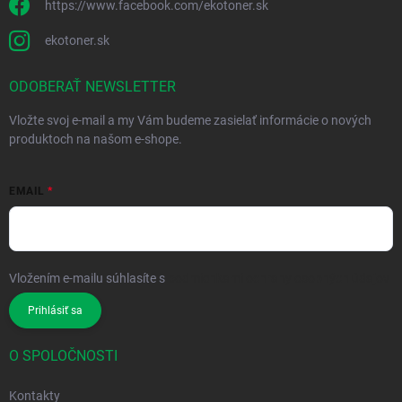
https://www.facebook.com/ekotoner.sk
ekotoner.sk
ODOBERAŤ NEWSLETTER
Vložte svoj e-mail a my Vám budeme zasielať informácie o nových
produktoch na našom e-shope.
EMAIL
Vložením e-mailu súhlasíte s
podmienkami ochrany osobných údajov
Prihlásiť sa
O SPOLOČNOSTI
Kontakty