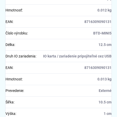
Hmotnosť
:
0.012 kg
EAN
:
8716309090131
Číslo výrobku
:
BTD-MINI5
Délka
:
12.5 cm
Druh IO zariadenia
:
IO karta / zariadenie pripojiteľné cez USB
EAN
:
8716309090131
Hmotnost
:
0.013 kg
Prevedenie
:
Externé
Šířka
:
10.5 cm
Výška
:
1 cm