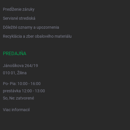
Predĺženie záruky
Servisné strediská
Dôležité oznamy a upozornenia
Recyklácia a zber obalového materiálu
PREDAJŇA
Jánošíkova 264/19
010 01, Žilina
Po- Pia: 10:00 - 16:00
prestávka 12:00 - 13:00
So, Ne: zatvorené
Viac informacií