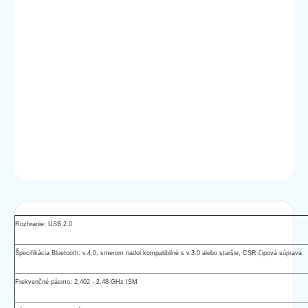
DORUČIŤ DO:
10.8.2026
MOŽNOSTI
DORUČENIA
−
+
Pridať do košíka
DETAILNÉ INFORMÁCIE
OPÝTAŤ SA
STRÁŽIŤ
Rozhranie: USB 2.0
Špecifikácia Bluetooth: v.4.0, smerom nadol kompatibilné s v.3.0 alebo staršie, CSR čipová súprava
Frekvenčné pásmo: 2.402 - 2.48 GHz ISM