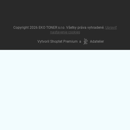
Copyright 2026
EKO TONER s.r.o
. Všetky práva vyhradené.
Upraviť
nastavenie cookies
Vytvoril Shoptet Premium
a
Adatelier