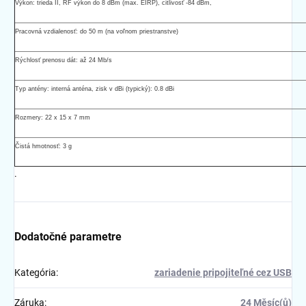
Výkon: trieda II, RF výkon do 8 dBm (max. EIRP), citlivosť -84 dBm,
Pracovná vzdialenosť: do 50 m (na voľnom priestranstve)
Rýchlosť prenosu dát: až 24 Mb/s
Typ antény: interná anténa, zisk v dBi (typický): 0.8 dBi
Rozmery: 22 x 15 x 7 mm
Čistá hmotnosť: 3 g
.
Dodatočné parametre
Kategória
:
zariadenie pripojiteľné cez USB
Záruka
:
24 Měsíc(ů)