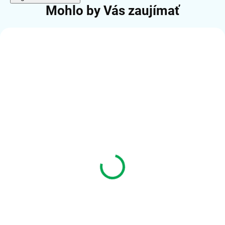
Mohlo by Vás zaujímať
ČÍSLO VÝROBKU:
BTD-01
SKLADOM (10-20KS)
C-TECH Bluetooth adaptér BTD-01,
v 5.0, minikonektor USB
€5,81
€4,84 bez DPH