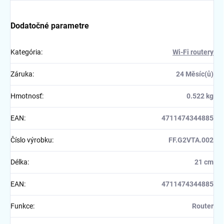
Dodatočné parametre
Kategória
:
Wi-Fi routery
Záruka
:
24 Měsíc(ů)
Hmotnosť
:
0.522 kg
EAN
:
4711474344885
Číslo výrobku
:
FF.G2VTA.002
Délka
:
21 cm
EAN
:
4711474344885
Funkce
:
Router