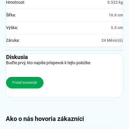
Hmotnost
:
0.522 kg
Šířka
:
16.6 cm
Výška
:
5.5 cm
Záruka
:
24 Měsíc(ů)
Diskusia
Buďte prvý, kto napíše príspevok k tejto položke.
Pridať komentár