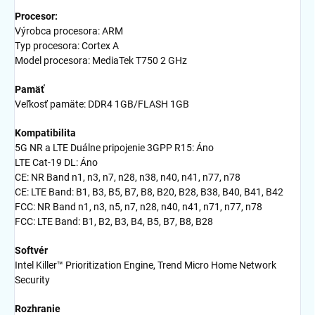
Procesor:
Výrobca procesora: ARM
Typ procesora: Cortex A
Model procesora: MediaTek T750 2 GHz
Pamäť
Veľkosť pamäte: DDR4 1GB/FLASH 1GB
Kompatibilita
5G NR a LTE Duálne pripojenie 3GPP R15: Áno
LTE Cat-19 DL: Áno
CE: NR Band n1, n3, n7, n28, n38, n40, n41, n77, n78
CE: LTE Band: B1, B3, B5, B7, B8, B20, B28, B38, B40, B41, B42
FCC: NR Band n1, n3, n5, n7, n28, n40, n41, n71, n77, n78
FCC: LTE Band: B1, B2, B3, B4, B5, B7, B8, B28
Softvér
Intel Killer™ Prioritization Engine, Trend Micro Home Network
Security
Rozhranie