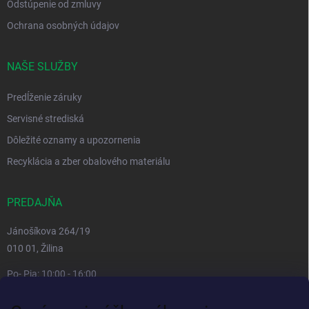
Odstúpenie od zmluvy
Ochrana osobných údajov
NAŠE SLUŽBY
Predĺženie záruky
Servisné strediská
Dôležité oznamy a upozornenia
Recyklácia a zber obalového materiálu
PREDAJŇA
Jánošíkova 264/19
010 01, Žilina
Po- Pia: 10:00 - 16:00
prestávka 12:00 - 13:00
So, Ne: zatvorené