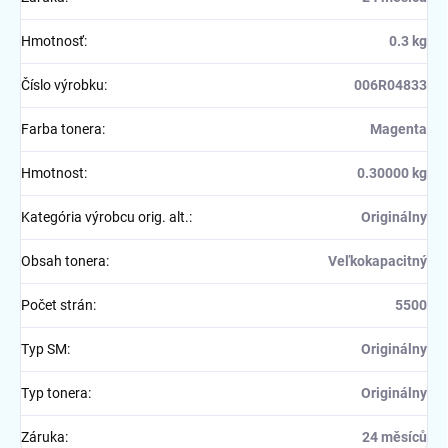
Hmotnosť
:
0.3 kg
Číslo výrobku
:
006R04833
Farba tonera
:
Magenta
Hmotnost
:
0.30000 kg
Kategória výrobcu orig. alt.
:
Originálny
Obsah tonera
:
Veľkokapacitný
Počet strán
:
5500
Typ SM
:
Originálny
Typ tonera
:
Originálny
Záruka
:
24 měsíců