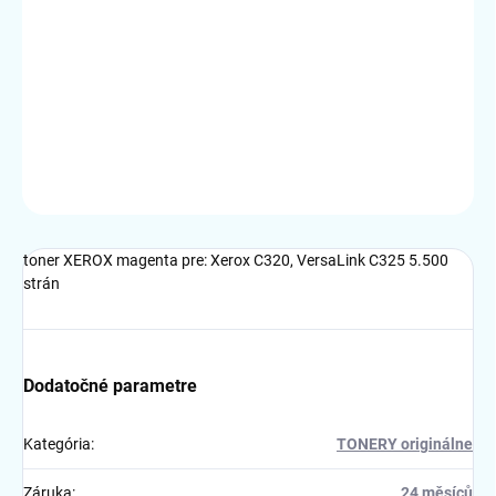
DORUČENIA
−
+
Pridať do košíka
DETAILNÉ INFORMÁCIE
OPÝTAŤ SA
STRÁŽIŤ
toner XEROX magenta pre: Xerox C320, VersaLink C325 5.500
strán
Dodatočné parametre
Kategória
:
TONERY originálne
Záruka
:
24 měsíců