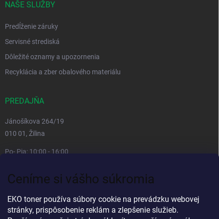
NAŠE SLUŽBY
Predĺženie záruky
Servisné strediská
Dôležité oznamy a upozornenia
Recyklácia a zber obalového materiálu
PREDAJŇA
Jánošíkova 264/19
010 01, Žilina
Po- Pia: 10:00 - 16:00
prestávka 12:00 - 13:00
Ceníme si vášho súkromia
So, Ne: zatvorené
Viac informacií
EKO toner používa súbory cookie na prevádzku webovej
stránky, prispôsobenie reklám a zlepšenie služieb.