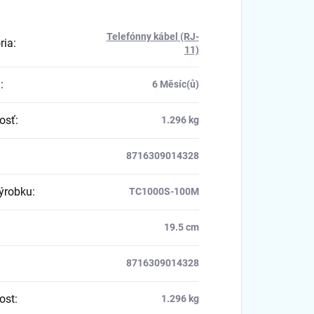
Telefónny kábel (RJ-
ria
:
11)
a
:
6 Měsíc(ů)
osť
:
1.296 kg
8716309014328
výrobku
:
TC1000S-100M
19.5 cm
8716309014328
ost
:
1.296 kg