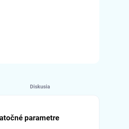
Pridať do košíka
OPÝTAŤ SA
STRÁŽIŤ
Diskusia
atočné parametre