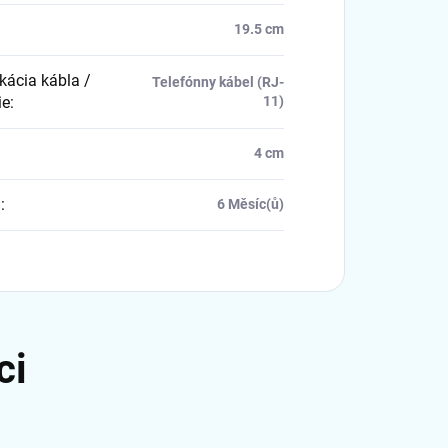
19.5 cm
kácia kábla /
Telefónny kábel (RJ-
ie
:
11)
4 cm
a
:
6 Měsíc(ů)