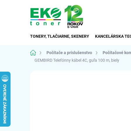
Prejsť
na
obsah
TONERY, TLAČIARNE, SKENERY
KANCELÁRSKA TE
Domov
Počítače a príslušenstvo
Počítačové ko
GEMBIRD Telefónny kábel 4C, guľa 100 m, biely
Neohodnotené
Podrobnosti hodnote