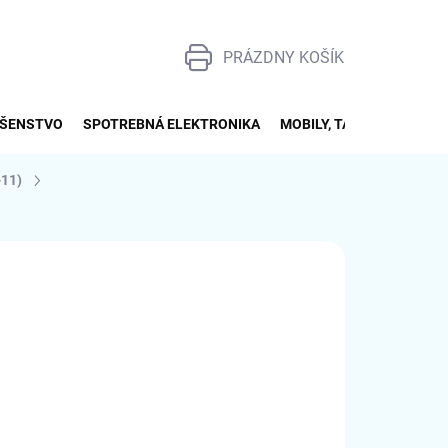
PRÁZDNY KOŠÍK
NÁKUPNÝ
KOŠÍK
UŠENSTVO
SPOTREBNÁ ELEKTRONIKA
MOBILY, TABLETY, SMART
-11)
026
MOŽNOSTI DORUČENIA