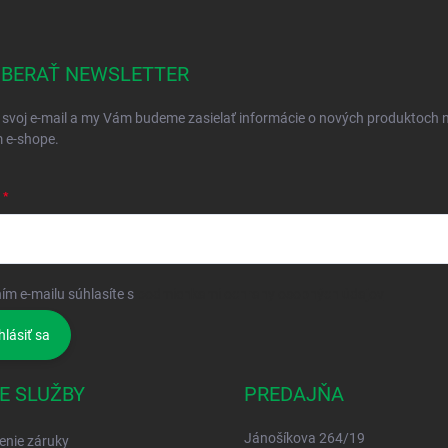
BERAŤ NEWSLETTER
 svoj e-mail a my Vám budeme zasielať informácie o nových produktoch 
 e-shope.
ím e-mailu súhlasíte s
podmienkami ochrany osobných údajov
hlásiť sa
E SLUŽBY
PREDAJŇA
Jánošíkova 264/19
enie záruky