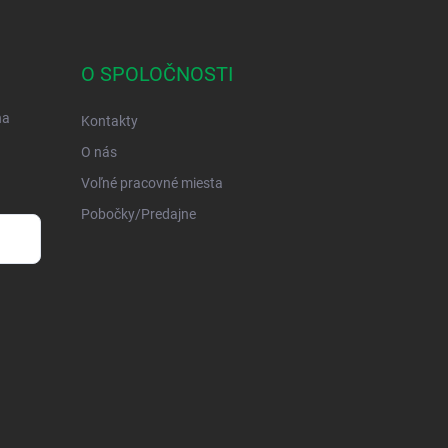
O SPOLOČNOSTI
na
Kontakty
O nás
Voľné pracovné miesta
Pobočky/Predajne