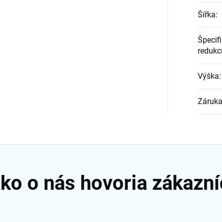
Šířka
:
Špecifi
redukc
Výška
:
Záruk