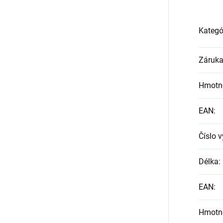
Kategó
Záruk
Hmotn
EAN
:
Číslo 
Délka
:
EAN
:
Hmotn