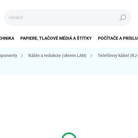
Hľadať
CHNIKA
PAPIERE, TLAČOVÉ MÉDIÁ A ŠTÍTKY
POČÍTAČE A PRÍSL
mponenty
Káble a redukcie (okrem LAN)
Telefónny kábel (RJ
nia
ZNAČKA:
GEMBIRD
€10,81
€8,79 bez DPH
Jednotková
SKLADOM (1-5KS)
cena:
MÔŽEME DORUČIŤ DO:
10.8.2