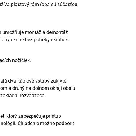
žíva plastový rám (oba sú súčasťou
om umožňuje montáž a demontáž
trany skrine bez potreby skrutiek.
acích nožičiek.
ajú dva káblové vstupy zakryté
om a druhý na dolnom okraji obalu.
 základni rozvádzača.
, ktorý zabezpečuje prístup
hnológii. Chladenie možno podporiť