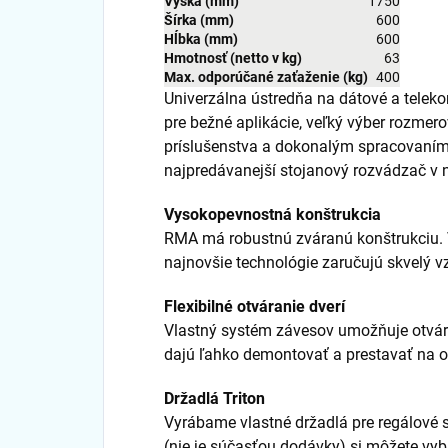
Výška (mm)
1750
Šírka (mm)
600
Hĺbka (mm)
600
Hmotnosť (netto v kg)
63
Max. odporúčané zaťaženie (kg)
400
Univerzálna ústredňa na dátové a telek
pre bežné aplikácie, veľký výber rozmer
príslušenstva a dokonalým spracovaním 
najpredávanejší stojanový rozvádzač v 
Vysokopevnostná konštrukcia
RMA má robustnú zváranú konštrukciu. 
najnovšie technológie zaručujú skvelý vz
Flexibilné otváranie dverí
Vlastný systém závesov umožňuje otvára
dajú ľahko demontovať a prestavať na o
Držadlá Triton
Vyrábame vlastné držadlá pre regálové
(nie je súčasťou dodávky) si môžete vyb