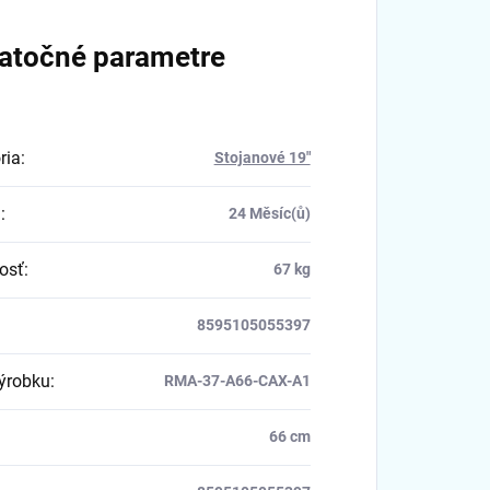
atočné parametre
ria
:
Stojanové 19"
a
:
24 Měsíc(ů)
osť
:
67 kg
8595105055397
výrobku
:
RMA-37-A66-CAX-A1
66 cm