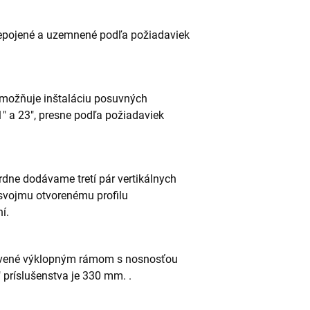
repojené a uzemnené podľa požiadaviek
umožňuje inštaláciu posuvných
21" a 23", presne podľa požiadaviek
rdne dodávame tretí pár vertikálnych
svojmu otvorenému profilu
í.
vené výklopným rámom s nosnosťou
 príslušenstva je 330 mm. .