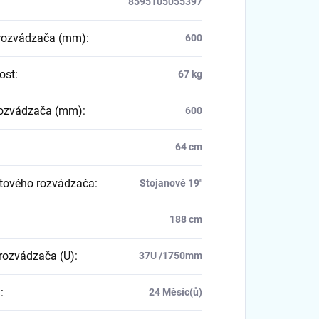
8595105055397
rozvádzača (mm)
:
600
ost
:
67 kg
rozvádzača (mm)
:
600
64 cm
tového rozvádzača
:
Stojanové 19"
188 cm
rozvádzača (U)
:
37U /1750mm
a
:
24 Měsíc(ů)