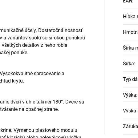
EAN
:
Hĺbka 
omunikačné účely. Dostatočná nosnosť
Hmotn
ov a variantov spolu so širokou ponukou
všetkých detailov z neho robia
Šírka 
našej ponuke.
Šířka
:
Vysokokvalitné spracovanie a
Typ dá
hľad krytu.
Výška
:
nie dverí v uhle takmer 180°. Dvere sa
tváranie na opačnej strane.
Výška 
Záruk
 skrine. Výmenou plastového modulu
rať klasickú alebo poloválcovú vložku