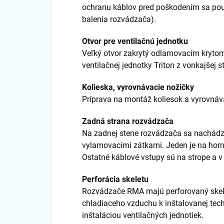
ochranu káblov pred poškodením sa pou
balenia rozvádzača).
Otvor pre ventilačnú jednotku
Veľký otvor zakrytý odlamovacím kryt
ventilačnej jednotky Triton z vonkajšej s
Kolieska, vyrovnávacie nožičky
Príprava na montáž koliesok a vyrovnáv
Zadná strana rozvádzača
Na zadnej stene rozvádzača sa nachádz
vylamovacími zátkami. Jeden je na horn
Ostatné káblové vstupy sú na strope a v
Perforácia skeletu
Rozvádzače RMA majú perforovaný skelet
chladiaceho vzduchu k inštalovanej tec
inštaláciou ventilačných jednotiek.