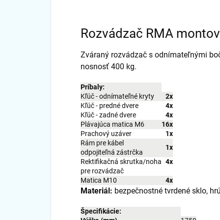
Rozvádzač RMA montova
Zváraný rozvádzač s odnímateľnými bo
nosnosť 400 kg.
Príbaly:
Kľúč - odnímateľné kryty
2x
Kľúč - predné dvere
4x
Kľúč - zadné dvere
4x
Plávajúca matica M6
16x
Prachový uzáver
1x
Rám pre kábel
1x
odpojiteľná zástrčka
Rektifikačná skrutka/noha
4x
pre rozvádzač
Matica M10
4x
Materiál:
bezpečnostné tvrdené sklo, hr
Špecifikácie: