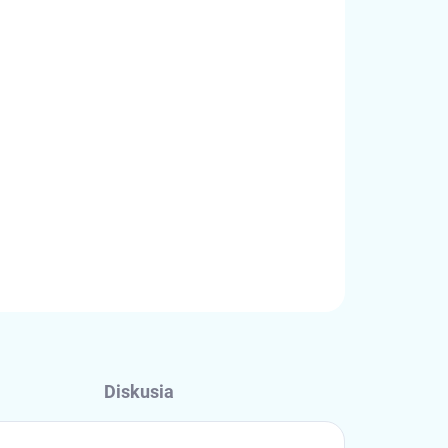
OPÝTAŤ SA
STRÁŽIŤ
Diskusia