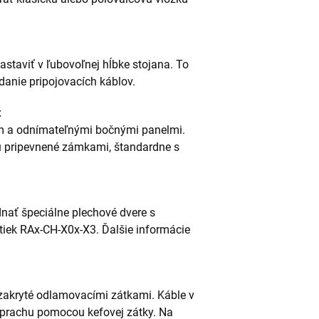
astaviť v ľubovoľnej hĺbke stojana. To
danie pripojovacích káblov.
t
m a odnímateľnými bočnými panelmi.
tu pripevnené zámkami, štandardne s
nať špeciálne plechové dvere s
tiek RAx-CH-X0x-X3. Ďalšie informácie
 zakryté odlamovacími zátkami. Káble v
u prachu pomocou kefovej zátky. Na