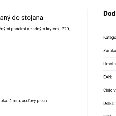
Dod
ný do stojana
čnými panelmi a zadným krytom, IP20,
Kategó
Záruk
Hmotn
EAN
:
Číslo 
úbka. 4 mm, oceľový plech
Délka
: