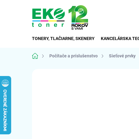
Prejsť
na
obsah
TONERY, TLAČIARNE, SKENERY
KANCELÁRSKA TE
Domov
Počítače a príslušenstvo
Sieťové prvky
Neohodnotené
Podrobnosti hodnote