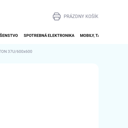
PRÁZDNY KOŠÍK
NÁKUPNÝ
KOŠÍK
UŠENSTVO
SPOTREBNÁ ELEKTRONIKA
MOBILY, TABLETY, SMART
RITON 37U/600x600
28
026
MOŽNOSTI DORUČENIA
Pridať do košíka