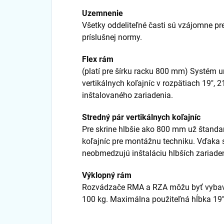
Uzemnenie
Všetky oddeliteľné časti sú vzájomne p
príslušnej normy.
Flex rám
(platí pre šírku racku 800 mm) Systém 
vertikálnych koľajníc v rozpätiach 19", 
inštalovaného zariadenia.
Stredný pár vertikálnych koľajníc
Pre skrine hlbšie ako 800 mm už štanda
koľajníc pre montážnu techniku. Vďaka 
neobmedzujú inštaláciu hlbších zariaden
Výklopný rám
Rozvádzače RMA a RZA môžu byť vyba
100 kg. Maximálna použiteľná hĺbka 19"