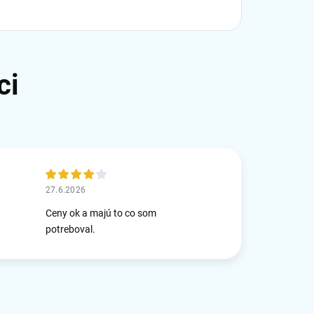
27.6.2026
Ceny ok a majú to co som
potreboval.