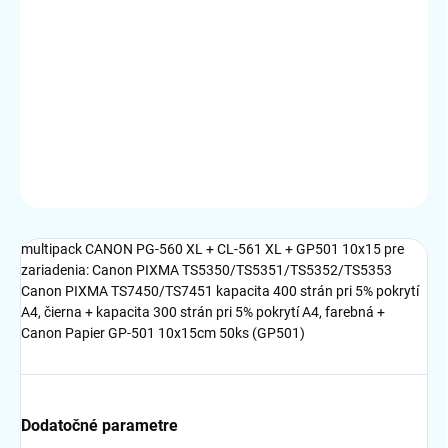
MOŽNOSTI
DORUČENIA
−
+
Pridať do košíka
DETAILNÉ INFORMÁCIE
OPÝTAŤ SA
STRÁŽIŤ
multipack CANON PG-560 XL + CL-561 XL + GP501 10x15 pre
zariadenia: Canon PIXMA TS5350/TS5351/TS5352/TS5353
Canon PIXMA TS7450/TS7451 kapacita 400 strán pri 5% pokrytí
A4, čierna + kapacita 300 strán pri 5% pokrytí A4, farebná +
Canon Papier GP-501 10x15cm 50ks (GP501)
Dodatočné parametre