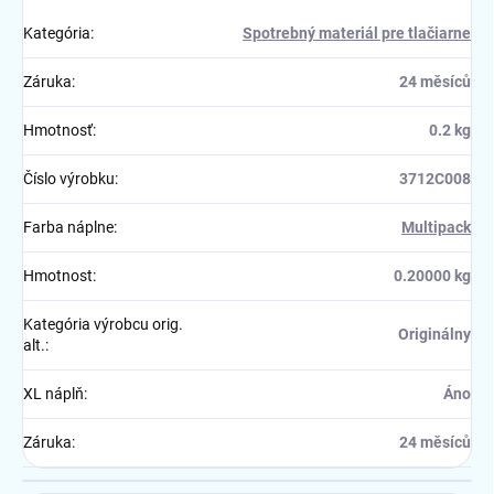
Kategória
:
Spotrebný materiál pre tlačiarne
Záruka
:
24 měsíců
Hmotnosť
:
0.2 kg
Číslo výrobku
:
3712C008
Farba náplne
:
Multipack
Hmotnost
:
0.20000 kg
Kategória výrobcu orig.
Originálny
alt.
:
XL náplň
:
Áno
Záruka
:
24 měsíců