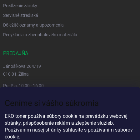
Predĺženie záruky
Servisné strediská
Dôležité oznamy a upozornenia
Recyklácia a zber obalového materiálu
PREDAJŇA
Jánošíkova 264/19
010 01, Žilina
Po- Pia: 10:00 - 16:00
prestávka 12:00 - 13:00
Ceníme si vášho súkromia
So, Ne: zatvorené
Viac informacií
EKO toner používa súbory cookie na prevádzku webovej
stránky, prispôsobenie reklám a zlepšenie služieb.
Používaním našej stránky súhlasíte s používaním súborov
cookie.