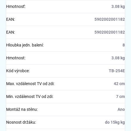
Hmotnosť
:
3.08 kg
EAN
:
5902002001182
EAN
:
5902002001182
Hloubka jedn. balení
:
8
Hmotnost
:
3.08 kg
Kód výrobce
:
TB-254E
Max. vzdálenost TV od zdi
:
42 cm
Min. vzdálenost TV od zdi
:
7 cm
Montáž na stěnu
:
Ano
Nosnost držáku
:
do 15kg kg