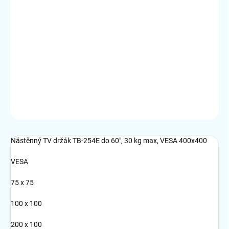
12.8.2026
MOŽNOSTI
DORUČENIA
−
+
Pridať do košíka
DETAILNÉ INFORMÁCIE
OPÝTAŤ SA
STRÁŽIŤ
Nástěnný TV držák TB-254E do 60", 30 kg max, VESA 400x400
VESA
75 x 75
100 x 100
200 x 100