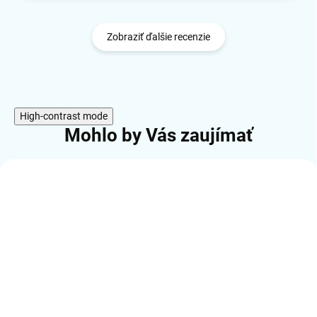
Zobraziť ďalšie recenzie
High-contrast mode
Mohlo by Vás zaujímať
ČÍSLO VÝROBKU:
WM-90T-01