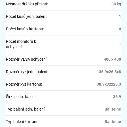
Nosnost držáku přesná
:
30 kg
Počet kusů jedn. balení
:
1
Počet kusů v kartonu
:
4
Počet monitorů k
1
uchycení
:
Rozměr VESA uchycení
:
400 x 400
Rozměr xyz jedn. balení
:
36.9x26.3x8
Rozměr xyz kartonu
:
38.9x32x28.3
Šířka jedn. balení
:
36.9
Typ balení jedn. balení
:
Balitelné
Typ balení kartonu
:
Balitelné