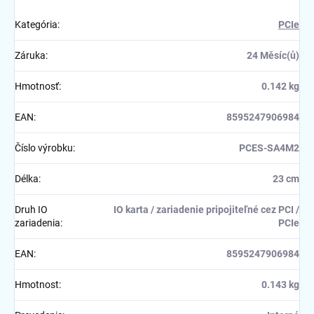
Kategória
:
PCIe
Záruka
:
24 Měsíc(ů)
Hmotnosť
:
0.142 kg
EAN
:
8595247906984
Číslo výrobku
:
PCES-SA4M2
Délka
:
23 cm
Druh IO
IO karta / zariadenie pripojiteľné cez PCI /
zariadenia
:
PCIe
EAN
:
8595247906984
Hmotnost
:
0.143 kg