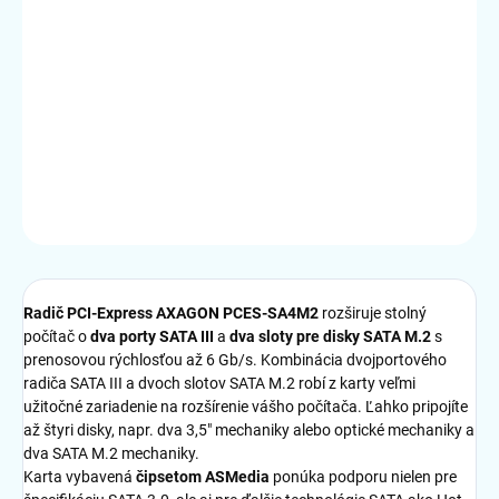
cena:
MÔŽEME
DORUČIŤ DO:
31.8.2026
MOŽNOSTI
DORUČENIA
DETAILNÉ INFORMÁCIE
OPÝTAŤ SA
STRÁŽIŤ
Radič PCI-Express AXAGON PCES-SA4M2
rozširuje stolný
počítač o
dva porty SATA III
a
dva sloty pre disky SATA M.2
s
prenosovou rýchlosťou až 6 Gb/s. Kombinácia dvojportového
radiča SATA III a dvoch slotov SATA M.2 robí z karty veľmi
užitočné zariadenie na rozšírenie vášho počítača. Ľahko pripojíte
až štyri disky, napr. dva 3,5" mechaniky alebo optické mechaniky a
dva SATA M.2 mechaniky.
Karta vybavená
čipsetom ASMedia
ponúka podporu nielen pre