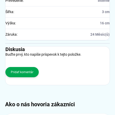
Prevedenie
:
Interné
Šířka
:
3 cm
Výška
:
16 cm
Záruka
:
24 Měsíc(ů)
Diskusia
Buďte prvý, kto napíše príspevok k tejto položke.
Pridať komentár