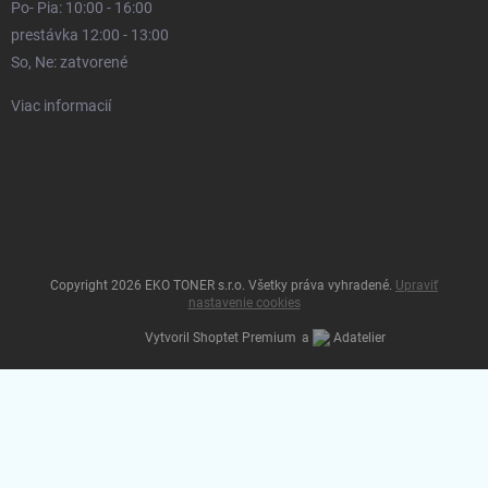
Po- Pia: 10:00 - 16:00
prestávka 12:00 - 13:00
So, Ne: zatvorené
Viac informacií
Copyright 2026
EKO TONER s.r.o
. Všetky práva vyhradené.
Upraviť
nastavenie cookies
Vytvoril Shoptet Premium
a
Adatelier