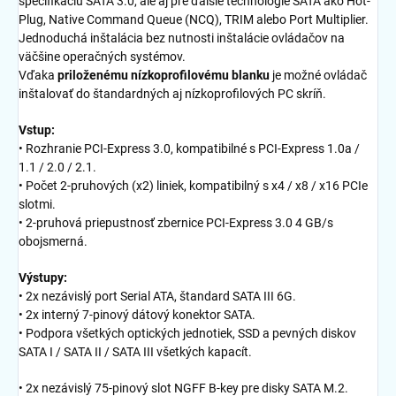
špecifikáciu SATA 3.0, ale aj pre ďalšie technológie SATA ako Hot-
Plug, Native Command Queue (NCQ), TRIM alebo Port Multiplier.
Jednoduchá inštalácia bez nutnosti inštalácie ovládačov na
väčšine operačných systémov.
Vďaka
priloženému nízkoprofilovému blanku
je možné ovládač
inštalovať do štandardných aj nízkoprofilových PC skríň.
Vstup:
• Rozhranie PCI-Express 3.0, kompatibilné s PCI-Express 1.0a /
1.1 / 2.0 / 2.1.
• Počet 2-pruhových (x2) liniek, kompatibilný s x4 / x8 / x16 PCIe
slotmi.
• 2-pruhová priepustnosť zbernice PCI-Express 3.0 4 GB/s
obojsmerná.
Výstupy:
• 2x nezávislý port Serial ATA, štandard SATA III 6G.
• 2x interný 7-pinový dátový konektor SATA.
• Podpora všetkých optických jednotiek, SSD a pevných diskov
SATA I / SATA II / SATA III všetkých kapacít.
• 2x nezávislý 75-pinový slot NGFF B-key pre disky SATA M.2.