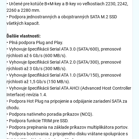
• Určené pre kotúče B+M-key a B-key vo veľkostiach 2230, 2242,
2260 a 2280 mm.
• Podpora jednostranných a obojstranných SATA M.2 SSD
všetkých kapacít.
Ďalšie vlastnosti:
• Plná podpora Plug and Play.
• Vyhovuje špecifikácii Serial ATA 3.0 (SATA/600), prenosové
rýchlosti až 6 Gb/s (600 MB/s).
• Vyhovuje špecifikácii Serial ATA 2.0 (SATA/300), prenosové
rýchlosti až 3 Gb/s (300 MB/s).
• Vyhovuje špecifikácii Serial ATA 1.0 (SATA/150), prenosové
rýchlosti až 1,5 Gb/s (150 MB/s).
• Vyhovuje špecifikácii Serial ATA AHCI (Advanced Host Controller
Interface) revízia 1.4.
• Podpora Hot Plug na pripojenie a odpájanie zariadení SATA za
chodu.
• Podpora natívneho poradia príkazov (NCQ).
• Podpora funkcie TRIM pre SSD.
• Podpora prepínania na základe príkazov multiplikátora portov.
• Podpora bootovania z pripojeného disku vrátane spolupráce s