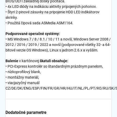
BIOS/UEFI základnej dosky počítača.
• 4x LED diódy na indikáciu aktivity pripojených pohonov.
• Štyri 2-pinové zásuvky na pripojenie HDD LED indikátorov
skrinky.
• Použitá čipová sada ASMedia ASM1164.
Podporované operačné systémy:
• MS Windows 7 / 8 / 8.1 / 10 / 11 a novší, Windows Server 2008 /
2012 / 2016 / 2019 / 2022 a novší (podporované všetky 32- a 64-
bitové verzie OS Windows), Linux s jadrom 2.6.x a vyšším.
Balenie
v kartónovej
škatuli obsahuje:
• PCI-Express kontrolér so štandardným prázdnym panelom,
• nízkoprofilový blank,
• montážny materiál,
• viacjazyčný manuál
CZ/DE/DK/ENG/ESP/FIN/FR/GR/HR/HU/IT/NL/PL/PT/RO/RU/SK/
Dodatočné parametre