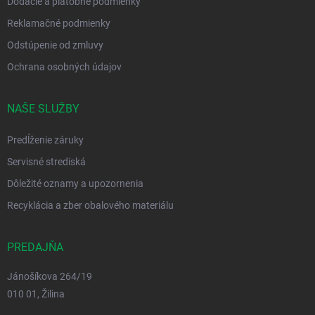
Dodacie a platobné podmienky
Reklamačné podmienky
Odstúpenie od zmluvy
Ochrana osobných údajov
NAŠE SLUŽBY
Predĺženie záruky
Servisné strediská
Dôležité oznamy a upozornenia
Recyklácia a zber obalového materiálu
PREDAJŇA
Jánošíkova 264/19
010 01, Žilina