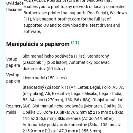
PCL (PCL6), PostScript (Driver for Windows that
Ovládače
enables you to print to any network or locally connected
tlačiarne
Brother laser printer that supports PostScript), Windows
(11), Visit support.brother.com for the full list of
supported OS and to download the latest drivers and
software,
(11)
Manipulácia s papierom
Slot manuálneho podávača (1 list), Štandardný
Vstup
(Zásobník 1) (250 listov), Automatický podávač
papiera
dokumentov (50 listov)
Výstup
Lícom nadol (150 listov)
papiera
Štandardný (Zásobník 1) (A4, Letter, Legal, Folio, A5, A5
(dlhý okraj), A6, Executive, Legal - Mexiko, Legal - India,
B5, A4 short (270mm), 16K, B6 (JIS)), Obojstranná tlač
Rozmery
(A4), Slot manuálneho podávača (Monarch, Obálka DL,
médií
Obálka C5, Com-10, Šírka: 76,2 mm až 216 mm x Dĺžka:
116 až 355,6 mm), Sklo skenera (Až do A4/Letter),
Automatický podávač dokumentov (Šírka: 105 mm až
215,9 mm x Dĺžka: 147,3 mm až 355,6 mm)