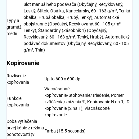
Slot manuálneho podávača (Obyčajný, Recyklovaný,
Lesklý, Štítok, Obálka, Kancelársky, 60 - 163 g/m², Tenká
obálka, Hrubá obálka, Hrubý, Tenký), Automatické
Typy a
obojstranné (Obyčajný, Recyklovaný, 60 - 105 g/m²,
gramáž
Tenký), Štandardný (Zásobník 1) (Obyčajný,
médií
Recyklovaný, 60 - 163 g/m², Tenký, Hrubý), Automatický
podávač dokumentov (Obyčajný, Recyklovaný, 60 - 105
g/m², Thin)
Kopírovanie
Rozlíšenie
Up to 600 x 600 dpi
kopírovania
Viacnásobné
kopírovanie/Stohovanie/Triedenie, Pomer
Funkcie
zväčšenia/zníženia %, Kopírovanie N na 1, ID
kopírovania
kopírovanie (2 na 1), Viacnásobné
kopírovanie
Doba vytlačenia
prvej kópie z režimu
Farba (15.5 seconds)
pohotovosti (v