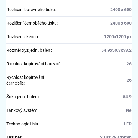
Rozlišení barevného tisku
:
2400 x 600
Rozlišení černobílého tisku
:
2400 x 600
Rozlišení skeneru
:
1200x1200 px
Rozměr xyz jedn. balení
:
54.9x50.3x53.2
Rychlost kopírování barevně
:
26
Rychlost kopírování
26
černobíle
:
Šířka jedn. balení
:
54.9
Tankový systém
:
Ne
Technologie tisku
:
LED
Tisk bar.
:
20 až 29 str/min