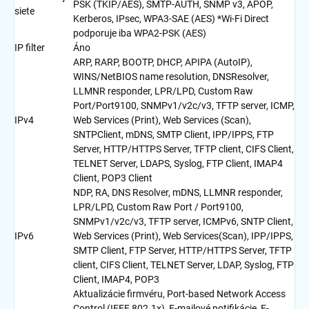
PSK (TKIP/AES), SMTP-AUTH, SNMP v3, APOP,
siete
Kerberos, IPsec, WPA3-SAE (AES) *Wi-Fi Direct
podporuje iba WPA2-PSK (AES)
IP filter
Áno
ARP, RARP, BOOTP, DHCP, APIPA (AutoIP),
WINS/NetBIOS name resolution, DNSResolver,
LLMNR responder, LPR/LPD, Custom Raw
Port/Port9100, SNMPv1/v2c/v3, TFTP server, ICMP,
IPv4
Web Services (Print), Web Services (Scan),
SNTPClient, mDNS, SMTP Client, IPP/IPPS, FTP
Server, HTTP/HTTPS Server, TFTP client, CIFS Client,
TELNET Server, LDAPS, Syslog, FTP Client, IMAP4
Client, POP3 Client
NDP, RA, DNS Resolver, mDNS, LLMNR responder,
LPR/LPD, Custom Raw Port / Port9100,
SNMPv1/v2c/v3, TFTP server, ICMPv6, SNTP Client,
IPv6
Web Services (Print), Web Services(Scan), IPP/IPPS,
SMTP Client, FTP Server, HTTP/HTTPS Server, TFTP
client, CIFS Client, TELNET Server, LDAP, Syslog, FTP
Client, IMAP4, POP3
Aktualizácie firmvéru, Port-based Network Access
Control (IEEE 802.1x), E-mailové notifikácie, E-