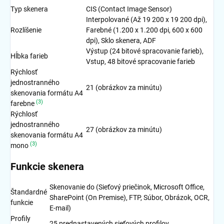
Typ skenera
CIS (Contact Image Sensor)
Interpolované (Až 19 200 x 19 200 dpi),
Rozlíšenie
Farebné (1.200 x 1.200 dpi, 600 x 600
dpi), Sklo skenera, ADF
Výstup (24 bitové spracovanie farieb),
Hĺbka farieb
Vstup, 48 bitové spracovanie farieb
Rýchlosť
jednostranného
21 (obrázkov za minútu)
skenovania formátu A4
(3)
farebne
Rýchlosť
jednostranného
27 (obrázkov za minútu)
skenovania formátu A4
(3)
mono
Funkcie skenera
Skenovanie do (Sieťový priečinok, Microsoft Office,
Štandardné
SharePoint (On Premise), FTP, Súbor, Obrázok, OCR,
funkcie
E-mail)
Profily
25 prednastavených sieťových profilov