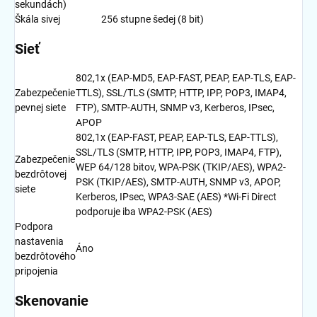
sekundách)
Škála sivej
256 stupne šedej (8 bit)
Sieť
802,1x (EAP-MD5, EAP-FAST, PEAP, EAP-TLS, EAP-
Zabezpečenie
TTLS), SSL/TLS (SMTP, HTTP, IPP, POP3, IMAP4,
pevnej siete
FTP), SMTP-AUTH, SNMP v3, Kerberos, IPsec,
APOP
802,1x (EAP-FAST, PEAP, EAP-TLS, EAP-TTLS),
SSL/TLS (SMTP, HTTP, IPP, POP3, IMAP4, FTP),
Zabezpečenie
WEP 64/128 bitov, WPA-PSK (TKIP/AES), WPA2-
bezdrôtovej
PSK (TKIP/AES), SMTP-AUTH, SNMP v3, APOP,
siete
Kerberos, IPsec, WPA3-SAE (AES) *Wi-Fi Direct
podporuje iba WPA2-PSK (AES)
Podpora
nastavenia
Áno
bezdrôtového
pripojenia
Skenovanie