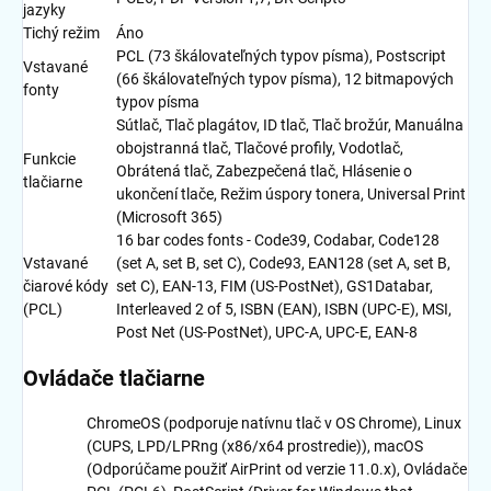
jazyky
Tichý režim
Áno
PCL (73 škálovateľných typov písma), Postscript
Vstavané
(66 škálovateľných typov písma), 12 bitmapových
fonty
typov písma
Sútlač, Tlač plagátov, ID tlač, Tlač brožúr, Manuálna
obojstranná tlač, Tlačové profily, Vodotlač,
Funkcie
Obrátená tlač, Zabezpečená tlač, Hlásenie o
tlačiarne
ukončení tlače, Režim úspory tonera, Universal Print
(Microsoft 365)
16 bar codes fonts - Code39, Codabar, Code128
Vstavané
(set A, set B, set C), Code93, EAN128 (set A, set B,
čiarové kódy
set C), EAN-13, FIM (US-PostNet), GS1Databar,
(PCL)
Interleaved 2 of 5, ISBN (EAN), ISBN (UPC-E), MSI,
Post Net (US-PostNet), UPC-A, UPC-E, EAN-8
Ovládače tlačiarne
ChromeOS (podporuje natívnu tlač v OS Chrome), Linux
(CUPS, LPD/LPRng (x86/x64 prostredie)), macOS
(Odporúčame použiť AirPrint od verzie 11.0.x), Ovládače