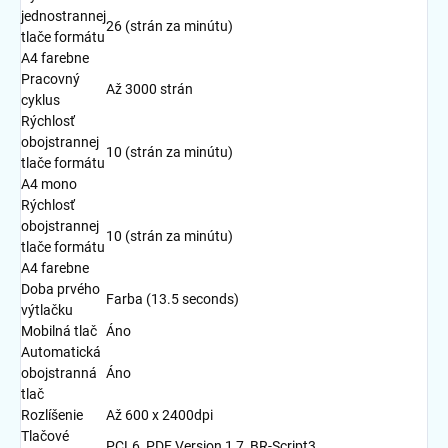
jednostrannej
26 (strán za minútu)
tlače formátu
A4 farebne
Pracovný
Až 3000 strán
cyklus
Rýchlosť
obojstrannej
10 (strán za minútu)
tlače formátu
A4 mono
Rýchlosť
obojstrannej
10 (strán za minútu)
tlače formátu
A4 farebne
Doba prvého
Farba (13.5 seconds)
výtlačku
Mobilná tlač
Áno
Automatická
obojstranná
Áno
tlač
Rozlíšenie
Až 600 x 2400dpi
Tlačové
PCL6, PDF Version 1,7, BR-Script3