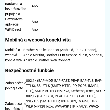
nastavenia
Áno
bezdrôtového
pripojenia
Bezdrôtové
Áno
aplikácie
WiFi Direct
Áno
Mobilná a webová konektivita
Mobilná a
Brother Mobile Connect (Android, iPad / iPhone),
webová
Apple AirPrint, Brother Print Service Plugin, Mopria®,
konektivita
Aplikácie Brother, Web Connect
Bezpečnostné funkcie
802,1x (EAP-MD5, EAP-FAST, PEAP, EAP-TLS, EAP-
Zabezpečenie
TTLS), SSL/TLS (SMTP, HTTP, IPP, POP3, IMAP4,
pevnej siete
FTP), SMTP-AUTH, SNMP v3, Kerberos, IPsec, APOP
802,1x (EAP-FAST, PEAP, EAP-TLS, EAP-TTLS),
SSL/TLS (SMTP, HTTP, IPP, POP3, IMAP4, FTP),
Zabezpečenie
WEP 64/128 bitov, WPA-PSK (TKIP/AES), WPA2-
bezdrôtovej