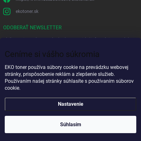
ekotoner.sk
ODOBERAŤ NEWSLETTER
Vložte svoj e-mail a my Vám budeme zasielať informácie o nových
produktoch na našom e-shope.
Ceníme si vášho súkromia
EMAIL
EKO toner používa súbory cookie na prevádzku webovej
stránky, prispôsobenie reklám a zlepšenie služieb.
Používaním našej stránky súhlasíte s používaním súborov
cookie.
Vložením e-mailu súhlasíte s
podmienkami ochrany osobných údajov
Nastavenie
Prihlásiť sa
O SPOLOČNOSTI
Súhlasím
Kontakty