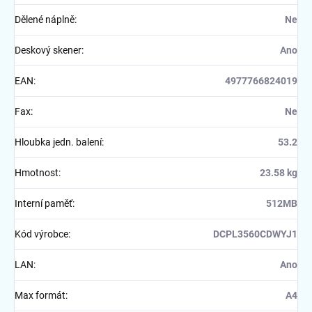
Dělené náplně
:
Ne
Deskový skener
:
Ano
EAN
:
4977766824019
Fax
:
Ne
Hloubka jedn. balení
:
53.2
Hmotnost
:
23.58 kg
Interní paměť
:
512MB
Kód výrobce
:
DCPL3560CDWYJ1
LAN
:
Ano
Max formát
:
A4