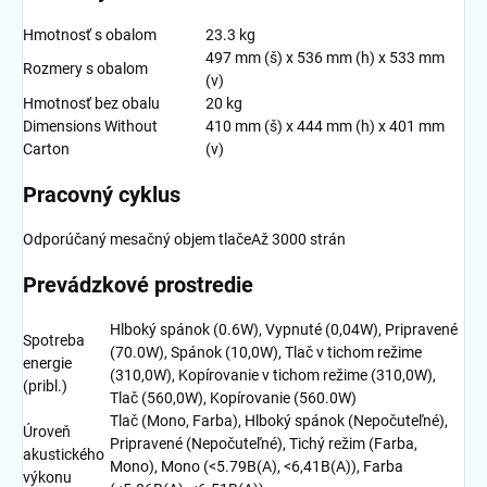
Hmotnosť s obalom
23.3 kg
497 mm (š) x 536 mm (h) x 533 mm
Rozmery s obalom
(v)
Hmotnosť bez obalu
20 kg
Dimensions Without
410 mm (š) x 444 mm (h) x 401 mm
Carton
(v)
Pracovný cyklus
Odporúčaný mesačný objem tlače
Až 3000 strán
Prevádzkové prostredie
Hlboký spánok (0.6W), Vypnuté (0,04W), Pripravené
Spotreba
(70.0W), Spánok (10,0W), Tlač v tichom režime
energie
(310,0W), Kopírovanie v tichom režime (310,0W),
(pribl.)
Tlač (560,0W), Kopírovanie (560.0W)
Tlač (Mono, Farba), Hlboký spánok (Nepočuteľné),
Úroveň
Pripravené (Nepočuteľné), Tichý režim (Farba,
akustického
Mono), Mono (<5.79B(A), <6,41B(A)), Farba
výkonu