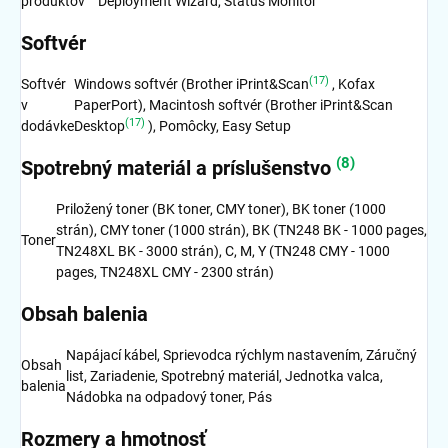
produktov
Deployment Wizard, Status Monitor
Softvér
(17)
Softvér
Windows softvér (Brother iPrint&Scan
, Kofax
v
PaperPort), Macintosh softvér (Brother iPrint&Scan
(17)
dodávke
Desktop
), Pomôcky, Easy Setup
(8)
Spotrebný materiál a príslušenstvo
Priložený toner (BK toner, CMY toner), BK toner (1000
strán), CMY toner (1000 strán), BK (TN248 BK - 1000 pages,
Toner
TN248XL BK - 3000 strán), C, M, Y (TN248 CMY - 1000
pages, TN248XL CMY - 2300 strán)
Obsah balenia
Napájací kábel, Sprievodca rýchlym nastavením, Záručný
Obsah
list, Zariadenie, Spotrebný materiál, Jednotka valca,
balenia
Nádobka na odpadový toner, Pás
Rozmery a hmotnosť