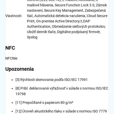
mailové hlásenia, Secure Function Lock 3.0, Zámok
nastavení, Secure Key Management, Zabezpečená
Vlastnosti
tlač, Automatická detekcia narušenia, Cloud Secure
Print, On-premise Active Directory/LDAP
Authentication, Obmedzenie sieťových protokolov,
Uložiť denník tlače, Digitálne podpísaný firmvér,
Syslog
NFC
NFC
Nie
Upozornenia
[3] Rýchlosti skenovania podľa ISO/IEC 17991
[8] Pribl. deklarovaná výťažnosť v súlade s normou ISO/IEC
19798
[11] Prepočítané s papierom 80 g/m²
[12] Úroveň akustického tlaku v súlade s normou ISO 7779