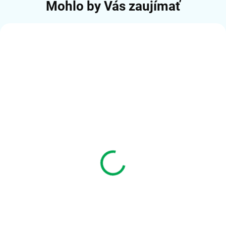
Mohlo by Vás zaujímať
SKLADOM (20KS A VIAC)
BROTHER multifunkce color LED
MFC-L3740CDW - A4 18ppm
512MB 250listů USB WIFI LAN
€365,00
ADF50 duplex fax
€304,17 bez DPH