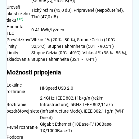
(<5.86B(A), <6.51B(A))
Úroveň
Tichý režim (43,0 dB), Pripravené (Nepočuteľné),
akustického
Tlač (47,0 dB)
(12)
tlaku
Hodnota
0.41 kWh/týždeň
TEC
Prevádzkové
Vlhkosť % (20 % - 80 %), Stupne Celzia (10°C -
limity
32,5°C), Stupne Fahrenheita (50°F - 90,5°F)
Limity
Stupne Celzia (0°C - 40°C), Vlhkosť % (35 % - 85 %),
skladovania
Stupne Fahrenheita (32°F - 104°F)
Možnosti pripojenia
Lokálne
Hi-Speed USB 2.0
rozhranie
2,4GHz: IEEE 802,11b/g/n (režim
Rozhranie
Infrastructure), 5GHz: IEEE 802,11a/n
bezdrôtovej siete
(Infrastructure Mode), IEEE 802,11g/n (Wi-Fi
Direct)
Gigabit Ethernet (10Base-T/100Base-
Pevné rozhranie
TX/1000Base-T)
Podpora