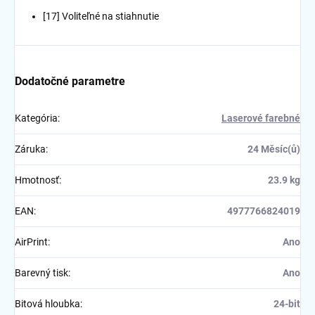
[17] Voliteľné na stiahnutie
Dodatočné parametre
Kategória
:
Laserové farebné
Záruka
:
24 Měsíc(ů)
Hmotnosť
:
23.9 kg
EAN
:
4977766824019
AirPrint
:
Ano
Barevný tisk
:
Ano
Bitová hloubka
:
24-bit