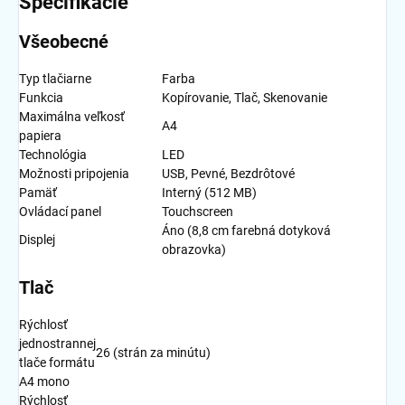
Špecifikácie
Všeobecné
Typ tlačiarne
Farba
Funkcia
Kopírovanie, Tlač, Skenovanie
Maximálna veľkosť
A4
papiera
Technológia
LED
Možnosti pripojenia
USB, Pevné, Bezdrôtové
Pamäť
Interný (512 MB)
Ovládací panel
Touchscreen
Áno (8,8 cm farebná dotyková
Displej
obrazovka)
Tlač
Rýchlosť
jednostrannej
26 (strán za minútu)
tlače formátu
A4 mono
Rýchlosť