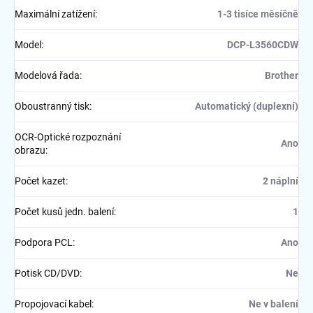
Maximální zatížení
:
1-3 tisíce měsíčně
Model
:
DCP-L3560CDW
Modelová řada
:
Brother
Oboustranný tisk
:
Automatický (duplexní)
OCR-Optické rozpoznání
Ano
obrazu
:
Počet kazet
:
2 náplní
Počet kusů jedn. balení
:
1
Podpora PCL
:
Ano
Potisk CD/DVD
:
Ne
Propojovací kabel
:
Ne v balení