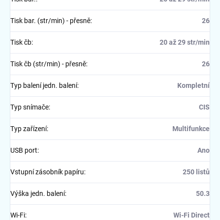
Tisk bar. (str/min) - přesně
:
26
Tisk čb
:
20 až 29 str/min
Tisk čb (str/min) - přesně
:
26
Typ balení jedn. balení
:
Kompletní
Typ snímače
:
CIS
Typ zařízení
:
Multifunkce
USB port
:
Ano
Vstupní zásobník papíru
:
250 listů
Výška jedn. balení
:
50.3
Wi-Fi
:
Wi-Fi Direct