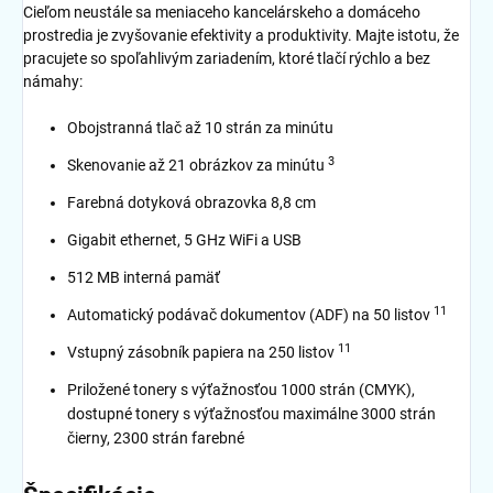
Cieľom neustále sa meniaceho kancelárskeho a domáceho
prostredia je zvyšovanie efektivity a produktivity. Majte istotu, že
pracujete so spoľahlivým zariadením, ktoré tlačí rýchlo a bez
námahy:
Obojstranná tlač až 10 strán za minútu
3
Skenovanie až 21 obrázkov za minútu
Farebná dotyková obrazovka 8,8 cm
Gigabit ethernet, 5 GHz WiFi a USB
512 MB interná pamäť
11
Automatický podávač dokumentov (ADF) na 50 listov
11
Vstupný zásobník papiera na 250 listov
Priložené tonery s výťažnosťou 1000 strán (CMYK),
dostupné tonery s výťažnosťou maximálne 3000 strán
čierny, 2300 strán farebné