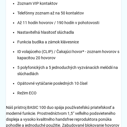
Zoznam VIP kontaktov
Telefónny zoznam až na 50 kontaktov
Až 11 hodín hovorov / 190 hodín v pohotovosti
Nastaviteľná hlasitosť slúchadla
Funkcia budíka a zámok klávesnice
ID volajúceho (CLIP) / Čakajúci hovor* - zoznam hovorov s
kapacitou 20 hovorov
5 polyfonických a 5 jednoduchých vyzvánacích melódií na
slúchadlách
Opätovné vytáčanie posledných 10 čísel
Režim ECO
Náš prístroj BASIC 100 duo spája používateľskú priateľskosť a
moderné funkcie. Prostredníctvom 1,5“ veľkého podsvieteného
displeja a vysoko kvalitného handsfree reproduktora ponúka
pohodlie a jednoduché použitie. Zabudované blokovanie hovorov