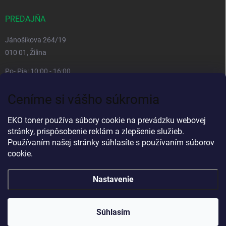
PREDAJŇA
Jánošíkova 264/19
010 01, Žilina
Po- Pia: 10:00 - 16:00
prestávka 12:00 - 13:00
Ceníme si vášho súkromia
So, Ne: zatvorené
Viac informacií
EKO toner používa súbory cookie na prevádzku webovej
stránky, prispôsobenie reklám a zlepšenie služieb.
Používaním našej stránky súhlasíte s používaním súborov
cookie.
Nastavenie
Copyright 2026
EKO TONER s.r.o
. Všetky práva vyhradené.
Upraviť
nastavenie cookies
Súhlasím
Vytvoril Shoptet Premium
a
Adatelier