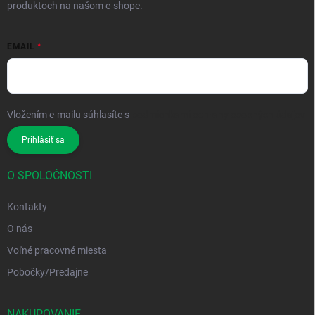
produktoch na našom e-shope.
EMAIL
Vložením e-mailu súhlasíte s
podmienkami ochrany osobných údajov
Prihlásiť sa
O SPOLOČNOSTI
Kontakty
O nás
Voľné pracovné miesta
Pobočky/Predajne
NAKUPOVANIE