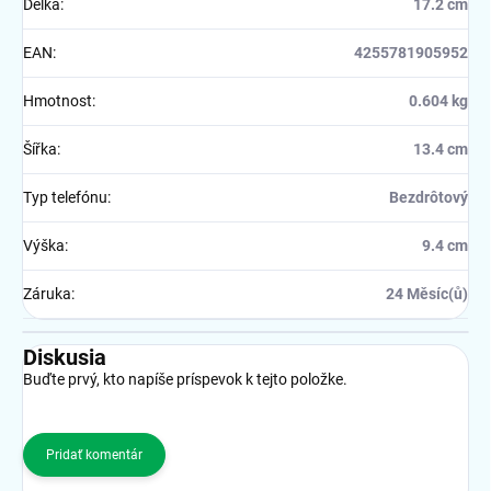
Délka
:
17.2 cm
EAN
:
4255781905952
Hmotnost
:
0.604 kg
Šířka
:
13.4 cm
Typ telefónu
:
Bezdrôtový
Výška
:
9.4 cm
Záruka
:
24 Měsíc(ů)
Diskusia
Buďte prvý, kto napíše príspevok k tejto položke.
Pridať komentár