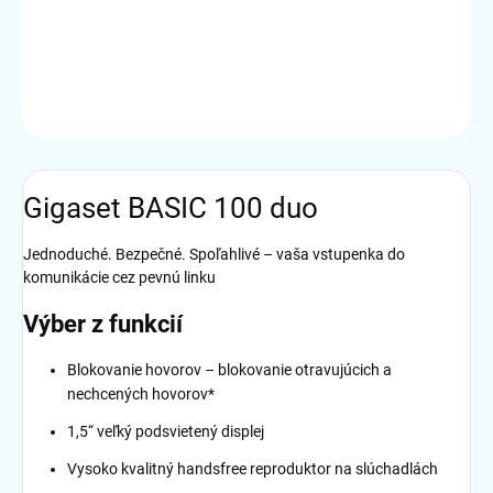
DETAILNÉ INFORMÁCIE
OPÝTAŤ SA
STRÁŽIŤ
Gigaset BASIC 100 duo
Jednoduché. Bezpečné. Spoľahlivé – vaša vstupenka do
komunikácie cez pevnú linku
Výber z funkcií
Blokovanie hovorov – blokovanie otravujúcich a
nechcených hovorov*
1,5“ veľký podsvietený displej
Vysoko kvalitný handsfree reproduktor na slúchadlách