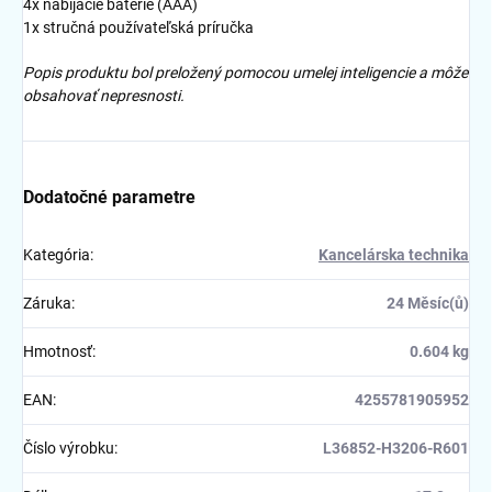
4x nabíjacie batérie (AAA)
1x stručná používateľská príručka
Popis produktu bol preložený pomocou umelej inteligencie a môže
obsahovať nepresnosti.
Dodatočné parametre
Kategória
:
Kancelárska technika
Záruka
:
24 Měsíc(ů)
Hmotnosť
:
0.604 kg
EAN
:
4255781905952
Číslo výrobku
:
L36852-H3206-R601