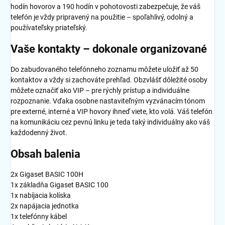
hodín hovorov a 190 hodín v pohotovosti zabezpečuje, že váš
telefón je vždy pripravený na použitie – spoľahlivý, odolný a
používateľsky priateľský.
Vaše kontakty – dokonale organizované
Do zabudovaného telefónneho zoznamu môžete uložiť až 50
kontaktov a vždy si zachováte prehľad. Obzvlášť dôležité osoby
môžete označiť ako VIP – pre rýchly prístup a individuálne
rozpoznanie. Vďaka osobne nastaviteľným vyzvánacím tónom
pre externé, interné a VIP hovory ihneď viete, kto volá. Váš telefón
na komunikáciu cez pevnú linku je teda taký individuálny ako váš
každodenný život.
Obsah balenia
2x Gigaset BASIC 100H
1x základňa Gigaset BASIC 100
1x nabíjacia kolíska
2x napájacia jednotka
1x telefónny kábel