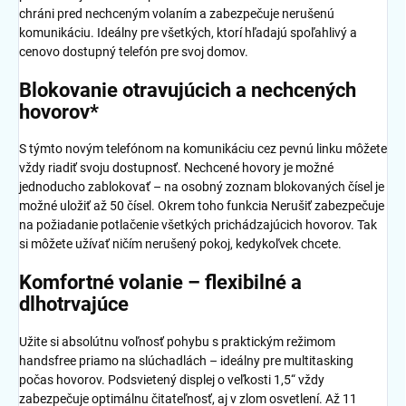
chráni pred nechceným volaním a zabezpečuje nerušenú
komunikáciu. Ideálny pre všetkých, ktorí hľadajú spoľahlivý a
cenovo dostupný telefón pre svoj domov.
Blokovanie otravujúcich a nechcených
hovorov*
S týmto novým telefónom na komunikáciu cez pevnú linku môžete
vždy riadiť svoju dostupnosť. Nechcené hovory je možné
jednoducho zablokovať – na osobný zoznam blokovaných čísel je
možné uložiť až 50 čísel. Okrem toho funkcia Nerušiť zabezpečuje
na požiadanie potlačenie všetkých prichádzajúcich hovorov. Tak
si môžete užívať ničím nerušený pokoj, kedykoľvek chcete.
Komfortné volanie – flexibilné a
dlhotrvajúce
Užite si absolútnu voľnosť pohybu s praktickým režimom
handsfree priamo na slúchadlách – ideálny pre multitasking
počas hovorov. Podsvietený displej o veľkosti 1,5“ vždy
zabezpečuje optimálnu čitateľnosť, aj v zlom osvetlení. Až 11