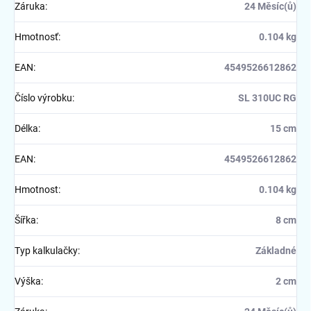
Záruka
:
24 Měsíc(ů)
Hmotnosť
:
0.104 kg
EAN
:
4549526612862
Číslo výrobku
:
SL 310UC RG
Délka
:
15 cm
EAN
:
4549526612862
Hmotnost
:
0.104 kg
Šířka
:
8 cm
Typ kalkulačky
:
Základné
Výška
:
2 cm