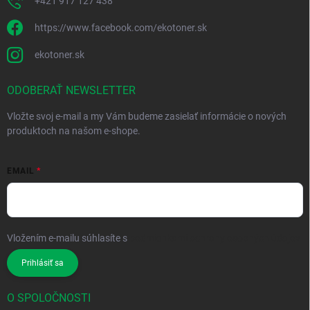
+421 917 127 438
https://www.facebook.com/ekotoner.sk
ekotoner.sk
ODOBERAŤ NEWSLETTER
Vložte svoj e-mail a my Vám budeme zasielať informácie o nových
produktoch na našom e-shope.
EMAIL
Vložením e-mailu súhlasíte s
podmienkami ochrany osobných údajov
Prihlásiť sa
O SPOLOČNOSTI