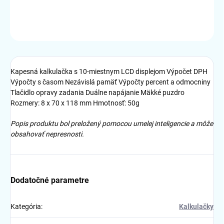
DETAILNÉ INFORMÁCIE
OPÝTAŤ SA
STRÁŽIŤ
Kapesná kalkulačka s 10-miestnym LCD displejom Výpočet DPH
Výpočty s časom Nezávislá pamäť Výpočty percent a odmocniny
Tlačidlo opravy zadania Duálne napájanie Mäkké puzdro
Rozmery: 8 x 70 x 118 mm Hmotnosť: 50g
Popis produktu bol preložený pomocou umelej inteligencie a môže
obsahovať nepresnosti.
Dodatočné parametre
Kategória
:
Kalkulačky