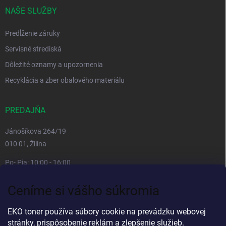
NAŠE SLUŽBY
Predĺženie záruky
Servisné strediská
Dôležité oznamy a upozornenia
Recyklácia a zber obalového materiálu
PREDAJŇA
Jánošíkova 264/19
010 01, Žilina
Po- Pia: 10:00 - 16:00
prestávka 12:00 - 13:00
Ceníme si vášho súkromia
So, Ne: zatvorené
Viac informacií
EKO toner používa súbory cookie na prevádzku webovej
stránky, prispôsobenie reklám a zlepšenie služieb.