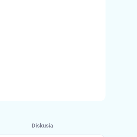
OPÝTAŤ SA
STRÁŽIŤ
Diskusia