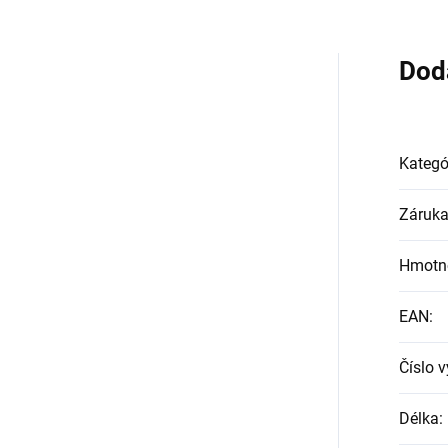
Dod
Kategó
Záruk
Hmotn
EAN
:
Číslo 
Délka
: