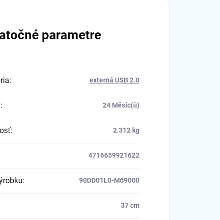
atočné parametre
ria
:
externá USB 2.0
a
:
24 Měsíc(ů)
osť
:
2.312 kg
4716659921622
výrobku
:
90DD01L0-M69000
37 cm