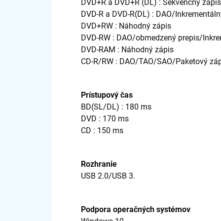
DVD+R a DVD+R (DL) : Sekvenčný zápis
DVD-R a DVD-R(DL) : DAO/Inkrementáln
DVD+RW : Náhodný zápis
DVD-RW : DAO/obmedzený prepis/Inkre
DVD-RAM : Náhodný zápis
CD-R/RW : DAO/TAO/SAO/Paketový záp
Prístupový čas
BD(SL/DL) : 180 ms
DVD : 170 ms
CD : 150 ms
Rozhranie
USB 2.0/USB 3.
Podpora operačných systémov