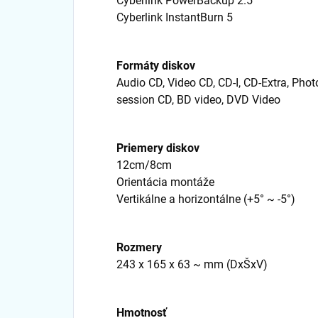
Cyberlink PowerBackup 2.5
Cyberlink InstantBurn 5
Formáty diskov
Audio CD, Video CD, CD-I, CD-Extra, Pho
session CD, BD video, DVD Video
Priemery diskov
12cm/8cm
Orientácia montáže
Vertikálne a horizontálne (+5° ~ -5°)
Rozmery
243 x 165 x 63 ~ mm (DxŠxV)
Hmotnosť