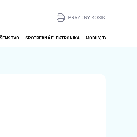
PRÁZDNY KOŠÍK
NÁKUPNÝ
KOŠÍK
UŠENSTVO
SPOTREBNÁ ELEKTRONIKA
MOBILY, TABLETY, SMART
82
NÉ
026
MOŽNOSTI DORUČENIA