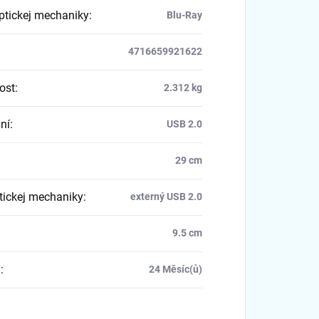
ptickej mechaniky
:
Blu-Ray
4716659921622
ost
:
2.312 kg
ní
:
USB 2.0
29 cm
tickej mechaniky
:
externý USB 2.0
9.5 cm
a
:
24 Měsíc(ů)