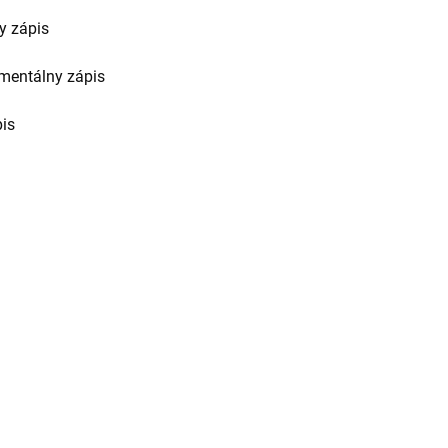
y zápis
mentálny zápis
is