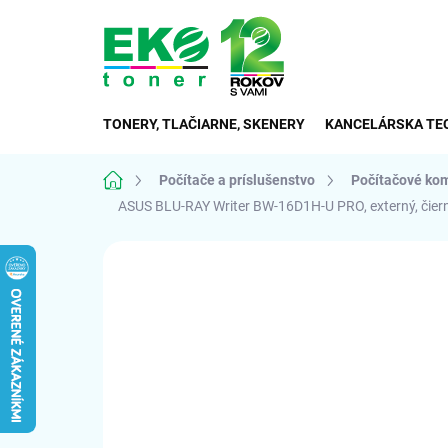
Prejsť
na
obsah
TONERY, TLAČIARNE, SKENERY
KANCELÁRSKA TE
Domov
Počítače a príslušenstvo
Počítačové ko
ASUS BLU-RAY Writer BW-16D1H-U PRO, externý, čierny
Neohodnotené
Podrobnosti hodnote