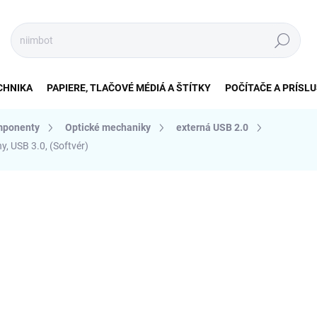
Hľadať
CHNIKA
PAPIERE, TLAČOVÉ MÉDIÁ A ŠTÍTKY
POČÍTAČE A PRÍSL
mponenty
Optické mechaniky
externá USB 2.0
, USB 3.0, (Softvér)
nia
ZNAČKA:
ASUS
€159,60
€150,
€122,62 bez DPH
Jednotková
MOMENTÁLNE NEDOSTUP
cena:
MÔŽEME DORUČIŤ DO:
31.8.2
DETAILNÉ INFORMÁCIE