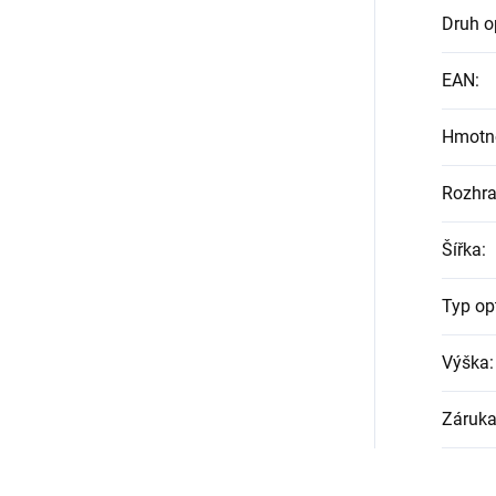
Druh o
EAN
:
Hmotn
Rozhra
Šířka
:
Typ op
Výška
:
Záruk