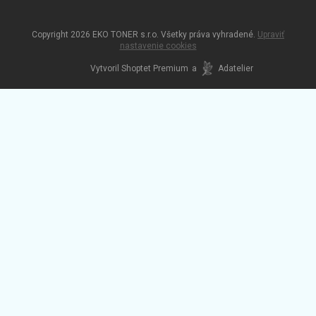
Copyright 2026
EKO TONER s.r.o
. Všetky práva vyhradené.
Upraviť
nastavenie cookies
Vytvoril Shoptet Premium
a
Adatelier