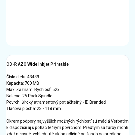
−
+
Pridať do košíka
DETAILNÉ INFORMÁCIE
OPÝTAŤ SA
STRÁŽIŤ
CD-R AZO Wide Inkjet Printable
Číslo dielu: 43439
Kapacita: 700 MB
Max. Záznam. Rýchlosť: 52x
Balenie: 25 Pack Spindle
Povrch: Široký atramentový potlačiteľný - ID Branded
Tlačová plocha: 23 - 118 mm
Okrem podpory najvyšších možných rýchlostí sú médiá Verbatim
k dispozícii aj s potlačiteľným povrchom. Predtým sa farby mohli
zdať nejasné, vyblednuté alebo odlišné od farieb na predlohe.