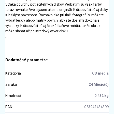
Vďaka povrchu potlačiteľných diskov Verbatim sú však farby
teraz rovnako živé a jasné ako na origináli. K dispozícii sú aj disky
s lesklým povrchom. Rovnako ako pri tlači fotografií si môžete
vybrať lesklý alebo matný povrch, aby ste dosiahli dokonalé
výsledky. K dispozícii sú aj široké tlačové médiá, takže obraz
môže siahať až po stredový otvor disku.
.
Dodatočné parametre
Kategória
:
CD médiá
Záruka
:
24 Měsíc(ů)
Hmotnosť
:
0.432 kg
EAN
:
023942434399