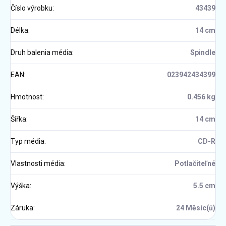
Číslo výrobku
:
43439
Délka
:
14 cm
Druh balenia média
:
Spindle
EAN
:
023942434399
Hmotnost
:
0.456 kg
Šířka
:
14 cm
Typ média
:
CD-R
Vlastnosti média
:
Potlačiteľné
Výška
:
5.5 cm
Záruka
:
24 Měsíc(ů)