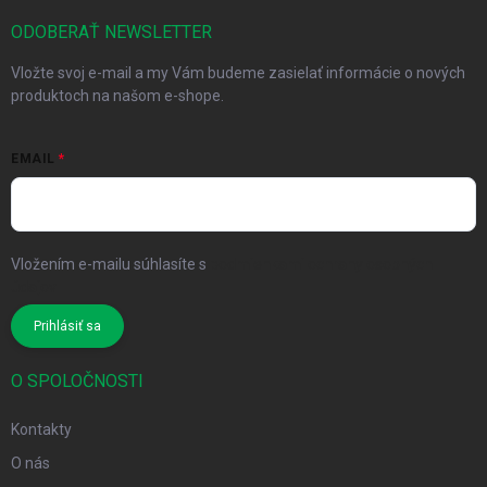
ODOBERAŤ NEWSLETTER
Vložte svoj e-mail a my Vám budeme zasielať informácie o nových
produktoch na našom e-shope.
EMAIL
Vložením e-mailu súhlasíte s
podmienkami ochrany osobných
údajov
Prihlásiť sa
O SPOLOČNOSTI
Kontakty
O nás