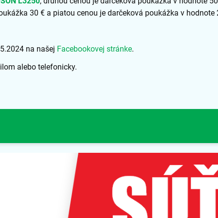
PSON L3250
, druhou cenou je darčeková poukážka v hodnote 50
poukážka 30 € a piatou cenou je darčeková poukážka v hodnote 
.5.2024 na našej
Facebookovej stránke
.
lom alebo telefonicky.