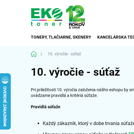
Prejsť
na
obsah
TONERY, TLAČIARNE, SKENERY
KANCELÁRSKA TE
Domov
10. výročie - súťaž
10. výročie - súťaž
Pri príležitosti 10. výročia založenia nášho eshopu by 
uvádzame pravidlá a kritériá súťaže.
Pravidlá súťaže
Každý zákazník, ktorý v dobe trvania súťa