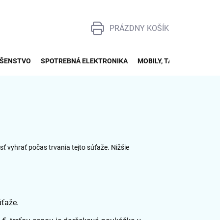
PRÁZDNY KOŠÍK
NÁKUPNÝ
KOŠÍK
UŠENSTVO
SPOTREBNÁ ELEKTRONIKA
MOBILY, TABLETY, SMART
ť vyhrať počas trvania tejto súťaže. Nižšie
úťaže.