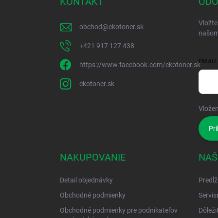
KONTAKT
ODO
Vložte
obchod
@
ekotoner.sk
našom
+421 917 127 438
EMAIL
https://www.facebook.com/ekotoner.sk
ekotoner.sk
Vložen
Pri
NAKUPOVANIE
NAŠ
Detail objednávky
Predĺž
Obchodné podmienky
Servis
Obchodné podmienky pre podnikateľov
Dôleži