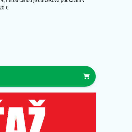
 €, treťou cenou je darčeková poukážka v
20 €.