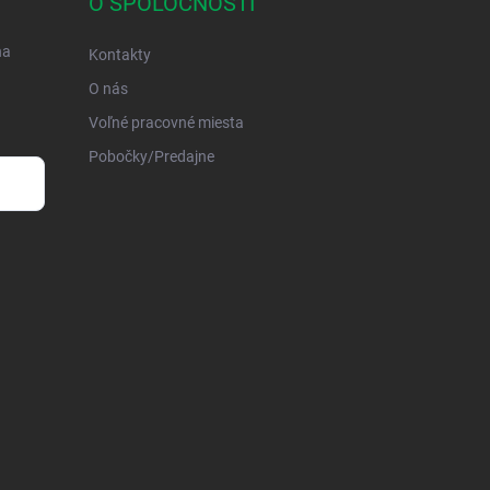
O SPOLOČNOSTI
na
Kontakty
O nás
Voľné pracovné miesta
Pobočky/Predajne