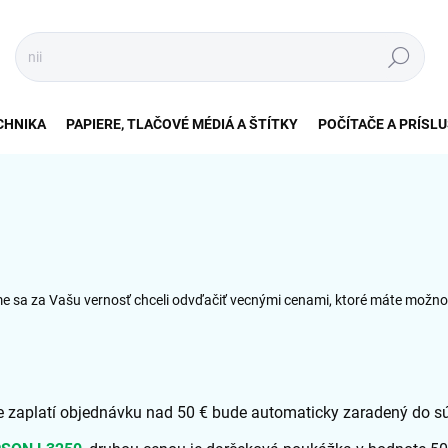
Hľadať
CHNIKA
PAPIERE, TLAČOVÉ MÉDIÁ A ŠTÍTKY
POČÍTAČE A PRÍSL
sme sa za Vašu vernosť chceli odvďačiť vecnými cenami, ktoré máte možnos
že zaplatí objednávku nad 50 € bude automaticky zaradený do s