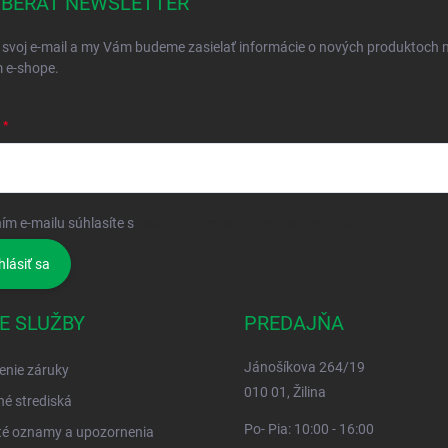
BERAŤ NEWSLETTER
 svoj e-mail a my Vám budeme zasielať informácie o nových produktoch 
 e-shope.
ím e-mailu súhlasíte s
podmienkami ochrany osobných údajov
hlásiť sa
E SLUŽBY
PREDAJŇA
Jánošíkova 264/19
enie záruky
010 01, Žilina
né strediská
Po- Pia: 10:00 - 16:00
té oznamy a upozornenia